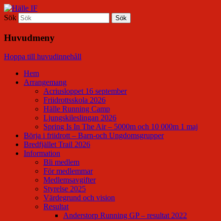
Sök
Hälle IF
Huvudmeny
Hoppa till huvudinnehåll
Hem
Arrangemang
Acriusloppet 16 september
Friidrottsskola 2026
Hälle Running Camp
Ljungskileslingan 2026
Spring Is In The Air – 5000m och 10 000m 1 maj
Börja i friidrott – Barn-och Ungdomsgrupper
Bredfjället Trail 2026
Information
Bli medlem
För medlemmar
Medlemsavgifter
Styrelse 2025
Värdegrund och vision
Resultat
Anderstorp Running GP – resultat 2022