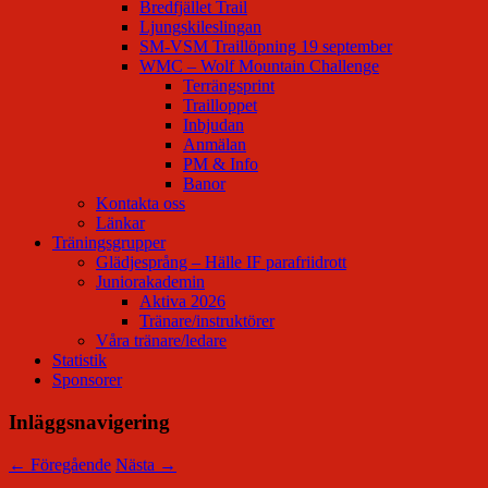
Bredfjället Trail
Ljungskileslingan
SM-VSM Traillöpning 19 september
WMC – Wolf Mountain Challenge
Terrängsprint
Trailloppet
Inbjudan
Anmälan
PM & Info
Banor
Kontakta oss
Länkar
Träningsgrupper
Glädjesprång – Hälle IF parafriidrott
Juniorakademin
Aktiva 2026
Tränare/instruktörer
Våra tränare/ledare
Statistik
Sponsorer
Inläggsnavigering
←
Föregående
Nästa
→