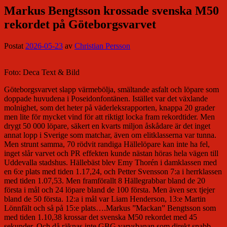
Markus Bengtsson krossade svenska M50
rekordet på Göteborgsvarvet
Postat
2026-05-23
av
Christian Persson
Foto: Deca Text & Bild
Göteborgsvarvet slapp värmebölja, smältande asfalt och löpare som
doppade huvudena i Poseidonfontänen. Istället var det växlande
molnighet, som det heter på väderleksrapporten, knappa 20 grader
men lite för mycket vind för att riktigt locka fram rekordtider. Men
drygt 50 000 löpare, säkert en kvarts miljon åskådare är det inget
annat lopp i Sverige som matchar, även om elitklasserna var tunna.
Men strunt samma, 70 rödvit randiga Hällelöpare kan inte ha fel,
inget slår varvet och PR effekten kunde nästan höras hela vägen till
Uddevalla stadshus. Hällebäst blev Emy Thorén i damklassen med
en 6:e plats med tiden 1.17,24, och Petter Svensson 7:a i herrklassen
med tiden 1.07,53. Men framförallt 8 Hällegrabbar bland de 20
första i mål och 24 löpare bland de 100 första. Men även sex tjejer
bland de 50 första. 12:a i mål var Liam Henderson, 13:e Martin
Lönnfält och så på 15:e plats….Markus ”Mackan” Bengtsson som
med tiden 1.10,38 krossar det svenska M50 rekordet med 45
sekunder. Och då räknas inte GBG varvsbanan som direkt snabb.