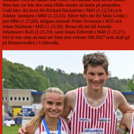
Men han var inte den enda Hälle-master att landa på prispallen.
Guld blev det även för Richard Bäckström i M45 (1.12,54) och
Johnny Jantunen i M60 (1.22,03). Silver blev det för Mats Gedin i
just M60 (1.27,00), tidigare nämnde Petter Svensson i M35 och
Johan Skårbratt i M45 (1.15,50). Brons till sist till Annelie
Johansson i K45 (1.25,10), samt Jonas Zelleroth i M40 (1.15,27).
Det är inte utan att man ser fram mot veteran SM 2027 som skall gå
på Rimnersvallen i Uddevalla.