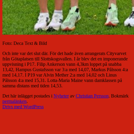
Foto: Deca Text & Bild
Och inte var det slut där. För det hade även arrangerats Cityvarvet
från Götaplatsen till Slottskogsvallen. I år blev det en imponerande
uppvisning i P17. Filip Ankerson vann 4,3km loppet på snabba
13,42, Hampus Gustafsson var 3:a med 14,07, Markus Pålsson 4:a
med 14,17. I P19 var Alvin Mether 2:a med 14,02 och Linus
Pålsson 4:a med 15,31. Lotta-Maria Maine vann damklassen på
samma distans med tiden 14,53.
Det här inlägget postades i
Nyheter
av
Christian Persson
. Bokmärk
permalänken
.
Drivs med WordPress