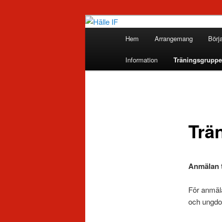
Huvudmeny
Hem
Arrangemang
Börj
Hoppa
Hälle IF
Information
Träningsgruppe
till
huvudinnehåll
Trä
Anmälan 
För anmäla
och ungdo