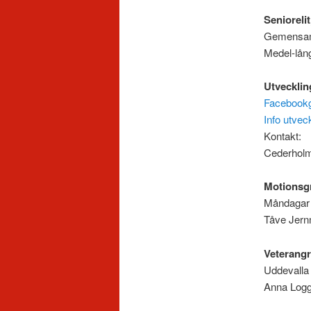
Senioreli
Gemen
Medel-lång
Utveckli
Facebook
Info utve
K
Cederholm
Motionsg
Månd
Tåve Jern
Veterang
Ud
Anna Logg