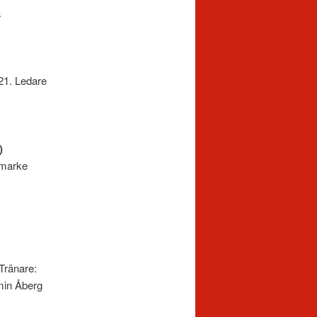
a
21. Ledare
)
rmarke
. Tränare:
rg