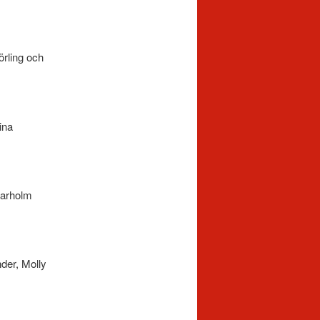
örling och
ina
larholm
nder, Molly