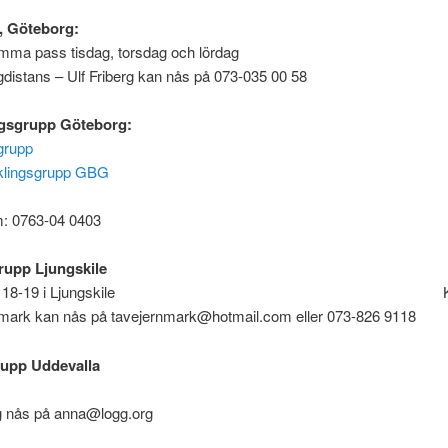
t, Göteborg:
samma pass tisdag, torsdag och lö
distans – Ulf Friberg kan nås på 073-035 00 58
ngsgrupp Göteborg:
grupp
cklingsgrupp GBG
ontakt: Jo
: 0763-04 0403
rupp Ljungskile
agar 18-19 i Ljungskile Kont
mark kan nås på tavejernmark@hotmail.com eller 073-826 9118
rupp Uddevalla
devalla Kontak
 nås på anna@logg.org