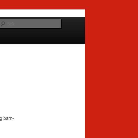
Sök
ng barn-