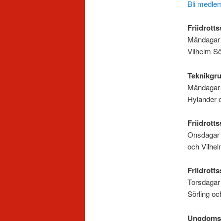
Bli medle
Friidrott
Måndagar k
Vilhelm Sö
Teknikgru
Måndagar k
Hylander 
Friidrott
Onsdagar k
och Vilhel
Friidrotts
Torsdagar 
Sörling o
Ungdomsgr