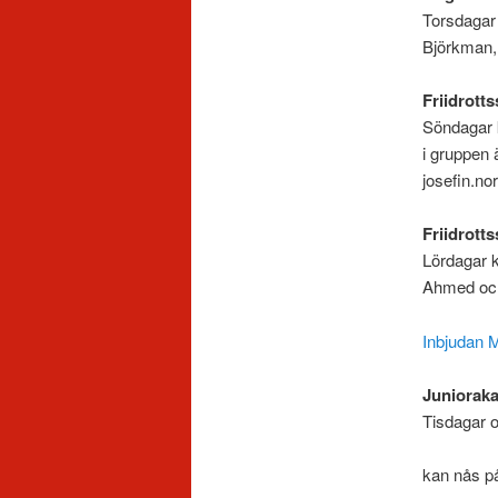
Torsdagar 
Björkman,
Friidrott
Söndagar 
i gruppen 
josefin.n
Friidrott
Lördagar k
Ahmed och
Inbjudan M
Junioraka
Tisdagar 
B
kan nås p