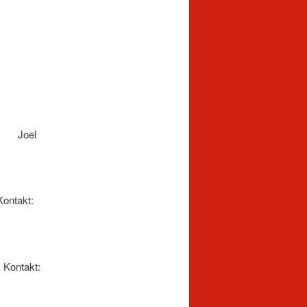
rdag
el
akt:
t: