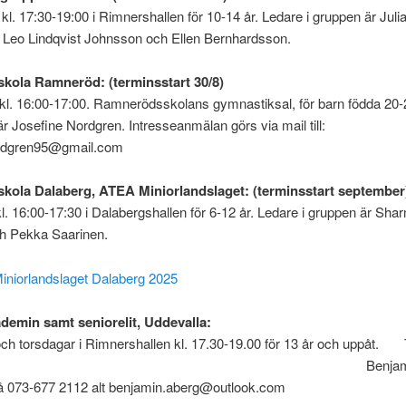
kl. 17:30-19:00 i Rimnershallen för 10-14 år. Ledare i gruppen är Juli
 Leo Lindqvist Johnsson och Ellen Bernhardsson.
sskola Ramneröd: (terminsstart 30/8)
kl. 16:00-17:00. Ramnerödsskolans gymnastiksal, för barn födda 20-
är Josefine Nordgren. Intresseanmälan görs via mail till:
ordgren95@gmail.com
sskola Dalaberg, ATEA Miniorlandslaget: (terminsstart september
l. 16:00-17:30 i Dalabergshallen för 6-12 år. Ledare i gruppen är Sha
 Pekka Saarinen.
iniorlandslaget Dalaberg 2025
demin samt seniorelit, Uddevalla:
och torsdagar i Rimnershallen kl. 17.30-19.00 för 13 år och uppåt
enjamin Åbe
å 073-677 2112 alt benjamin.aberg@outlook.com