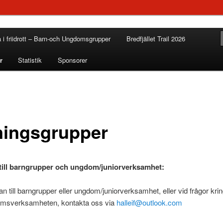
a i friidrott – Barn-och Ungdomsgrupper
Bredfjället Trail 2026
r
Statistik
Sponsorer
ningsgrupper
till barngrupper och ungdom/juniorverksamhet:
n till barngrupper eller ungdom/juniorverksamhet, eller vid frågor kri
msverksamheten, kontakta oss via
halleif@outlook.com