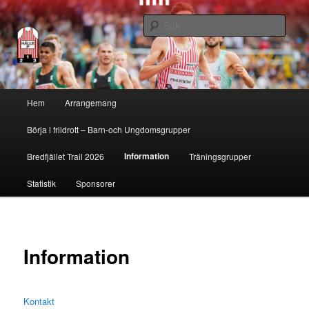
Sök
Hälle IF
Huvudmeny
Hem
Arrangemang
Hoppa
Börja i friidrott – Barn-och Ungdomsgrupper
till
Information
Bredfjället Trail 2026
Träningsgrupper
huvudinnehåll
Statistik
Sponsorer
Information
Kontakt