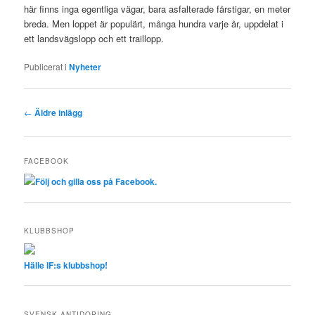
här finns inga egentliga vägar, bara asfalterade fårstigar, en meter
breda. Men loppet är populärt, många hundra varje år, uppdelat i
ett landsvägslopp och ett traillopp.
Publicerat i
Nyheter
Inläggsnavigering
←
Äldre inlägg
FACEBOOK
Följ och gilla oss på Facebook.
KLUBBSHOP
Hälle IF:s klubbshop!
SVENSK ANTIDOPING