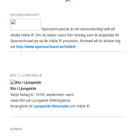
SPONSORHUSET
Sponsorhuset.se är ett utomordentligt sätt att
stödja Hälle IF. Om du köper varor från företag som är kopplade till
Sponsorhuset.se så får Hälle IF provision, förutsatt att du klickar dig
via
http://www.sponsorhuset.se/halleif
.
BIO I LJUNGSKILE
Bio i Ljungskile
Varje tisdag kl. 19:00, september–april,
visas film på Ljungskile folkhögskola.
Arrangörer är
Ljungskile filmstudio
och Hälle IF.
ADMIN