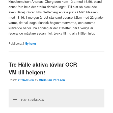
klubbkompisen Andreas Öberg som kom 12:a med 15,56, bland
annat före hela det starka danska laget. Till sist så plockade
även Hällejunioren Nils Setterberg en 9:e plats i M20 klassen
med 18,46. I morgon är det standard course 12km med 22 grader
varmt, det vill säga irländsk högsommarvärme, och samma
krävande banor. På söndag är det stafetter, där Sverige är
regerande mästare sedan ifjol. Lycka till nu alla Hälle ninjor.
Publicerat i
Nyheter
Tre Hälle aktiva tävlar OCR
VM till helgen!
Postat
2026-08-06
av
Christian Persson
Foto: SwedenOCR