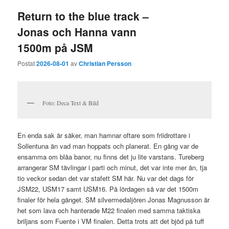
Return to the blue track –
Jonas och Hanna vann
1500m på JSM
Postat
2026-08-01
av
Christian Persson
Foto: Deca Text & Bild
En enda sak är säker, man hamnar oftare som friidrottare i
Sollentuna än vad man hoppats och planerat. En gång var de
ensamma om blåa banor, nu finns det ju lite varstans. Tureberg
arrangerar SM tävlingar i parti och minut, det var inte mer än, tja
tio veckor sedan det var stafett SM här. Nu var det dags för
JSM22, USM17 samt USM16. På lördagen så var det 1500m
finaler för hela gänget. SM silvermedaljören Jonas Magnusson är
het som lava och hanterade M22 finalen med samma taktiska
briljans som Fuente i VM finalen. Detta trots att det bjöd på tuff