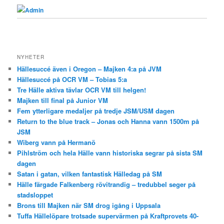
Admin
NYHETER
Hällesuccé även i Oregon – Majken 4:a på JVM
Hällesuccé på OCR VM – Tobias 5:a
Tre Hälle aktiva tävlar OCR VM till helgen!
Majken till final på Junior VM
Fem ytterligare medaljer på tredje JSM/USM dagen
Return to the blue track – Jonas och Hanna vann 1500m på
JSM
Wiberg vann på Hermanö
Pihlström och hela Hälle vann historiska segrar på sista SM
dagen
Satan i gatan, vilken fantastisk Hälledag på SM
Hälle färgade Falkenberg rövitrandig – tredubbel seger på
stadsloppet
Brons till Majken när SM drog igång i Uppsala
Tuffa Hällelöpare trotsade supervärmen på Kraftprovets 40-