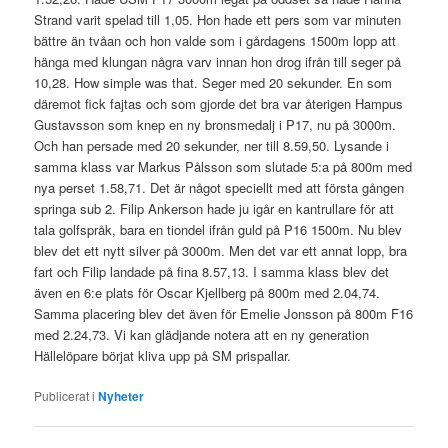
Strand varit spelad till 1,05. Hon hade ett pers som var minuten
bättre än tvåan och hon valde som i gårdagens 1500m lopp att
hänga med klungan några varv innan hon drog ifrån till seger på
10,28. How simple was that. Seger med 20 sekunder. En som
däremot fick fajtas och som gjorde det bra var återigen Hampus
Gustavsson som knep en ny bronsmedalj i P17, nu på 3000m.
Och han persade med 20 sekunder, ner till 8.59,50. Lysande i
samma klass var Markus Pålsson som slutade 5:a på 800m med
nya perset 1.58,71. Det är något speciellt med att första gången
springa sub 2. Filip Ankerson hade ju igår en kantrullare för att
tala golfspråk, bara en tiondel ifrån guld på P16 1500m. Nu blev
blev det ett nytt silver på 3000m. Men det var ett annat lopp, bra
fart och Filip landade på fina 8.57,13. I samma klass blev det
även en 6:e plats för Oscar Kjellberg på 800m med 2.04,74.
Samma placering blev det även för Emelie Jonsson på 800m F16
med 2.24,73. Vi kan glädjande notera att en ny generation
Hällelöpare börjat kliva upp på SM prispallar.
Publicerat i
Nyheter