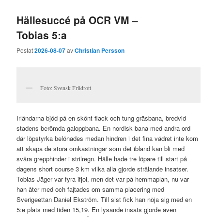
Hällesuccé på OCR VM –
Tobias 5:a
Postat
2026-08-07
av
Christian Persson
Foto: Svensk Friidrott
Irländarna bjöd på en skönt flack och tung gräsbana, bredvid
stadens berömda galoppbana. En nordisk bana med andra ord
där löpstyrka belönades medan hindren i det fina vädret inte kom
att skapa de stora omkastningar som det ibland kan bli med
svåra grepphinder i strilregn. Hälle hade tre löpare till start på
dagens short course 3 km vilka alla gjorde strålande insatser.
Tobias Jäger var fyra ifjol, men det var på hemmaplan, nu var
han åter med och fajtades om samma placering med
Sverigeettan Daniel Ekström. Till sist fick han nöja sig med en
5:e plats med tiden 15,19. En lysande insats gjorde även