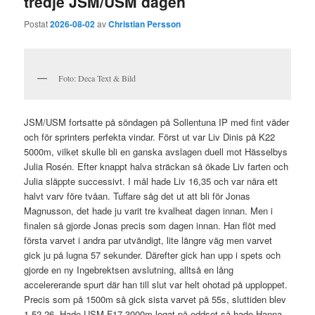
tredje JSM/USM dagen
Postat
2026-08-02
av
Christian Persson
Foto: Deca Text & Bild
JSM/USM fortsatte på söndagen på Sollentuna IP med fint väder
och för sprinters perfekta vindar. Först ut var Liv Dinis på K22
5000m, vilket skulle bli en ganska avslagen duell mot Hässelbys
Julia Rosén. Efter knappt halva sträckan så ökade Liv farten och
Julia släppte successivt. I mål hade Liv 16,35 och var nära ett
halvt varv före tvåan. Tuffare såg det ut att bli för Jonas
Magnusson, det hade ju varit tre kvalheat dagen innan. Men i
finalen så gjorde Jonas precis som dagen innan. Han flöt med
första varvet i andra par utvändigt, lite längre väg men varvet
gick ju på lugna 57 sekunder. Därefter gick han upp i spets och
gjorde en ny Ingebrektsen avslutning, alltså en lång
accelererande spurt där han till slut var helt ohotad på upploppet.
Precis som på 1500m så gick sista varvet på 55s, sluttiden blev
1.52,26. Hade USM F17 3000m legat på oddset så hade Hanna