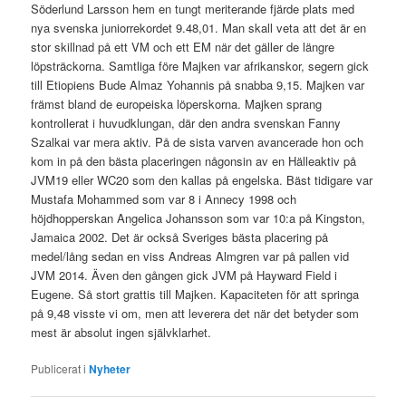
Söderlund Larsson hem en tungt meriterande fjärde plats med
nya svenska juniorrekordet 9.48,01. Man skall veta att det är en
stor skillnad på ett VM och ett EM när det gäller de längre
löpsträckorna. Samtliga före Majken var afrikanskor, segern gick
till Etiopiens Bude Almaz Yohannis på snabba 9,15. Majken var
främst bland de europeiska löperskorna. Majken sprang
kontrollerat i huvudklungan, där den andra svenskan Fanny
Szalkai var mera aktiv. På de sista varven avancerade hon och
kom in på den bästa placeringen någonsin av en Hälleaktiv på
JVM19 eller WC20 som den kallas på engelska. Bäst tidigare var
Mustafa Mohammed som var 8 i Annecy 1998 och
höjdhopperskan Angelica Johansson som var 10:a på Kingston,
Jamaica 2002. Det är också Sveriges bästa placering på
medel/lång sedan en viss Andreas Almgren var på pallen vid
JVM 2014. Även den gången gick JVM på Hayward Field i
Eugene. Så stort grattis till Majken. Kapaciteten för att springa
på 9,48 visste vi om, men att leverera det när det betyder som
mest är absolut ingen självklarhet.
Publicerat i
Nyheter