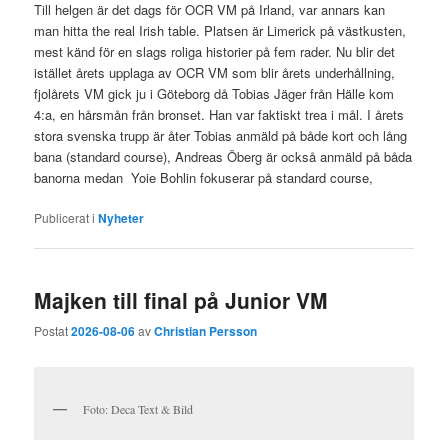
Till helgen är det dags för OCR VM på Irland, var annars kan
man hitta the real Irish table. Platsen är Limerick på västkusten,
mest känd för en slags roliga historier på fem rader. Nu blir det
istället årets upplaga av OCR VM som blir årets underhållning,
fjolårets VM gick ju i Göteborg då Tobias Jäger från Hälle kom
4:a, en hårsmån från bronset. Han var faktiskt trea i mål. I årets
stora svenska trupp är åter Tobias anmäld på både kort och lång
bana (standard course), Andreas Öberg är också anmäld på båda
banorna medan Yoie Bohlin fokuserar på standard course,
Publicerat i
Nyheter
Majken till final på Junior VM
Postat
2026-08-06
av
Christian Persson
Foto: Deca Text & Bild