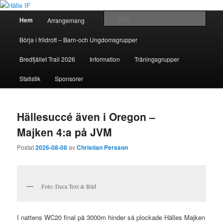
Huvudmeny
Sök
Hem
Arrangemang
Hoppa
Hoppa
Hälle IF
Börja i friidrott – Barn-och Ungdomsgrupper
till
till
Bredfjället Trail 2026
Information
Träningsgrupper
huvudinnehåll
sekundärt
Statistik
Sponsorer
innehåll
Hällesuccé även i Oregon –
Majken 4:a på JVM
Postat
2026-08-08
av
Christian Persson
Foto: Deca Text & Bild
I nattens WC20 final på 3000m hinder så plockade Hälles Majken