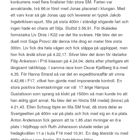
konkurrens med flera finalister från stora SM. Farten var
avvaktande, två 66:or först med Jonas placerad i klungan. Med
ett varv kvar så går Jonas upp och levererar en typisk Jakob
Ingebriktsen-spurt, 55s på sista 400m i ständigt stigande fart och
ingen hade en chans att följa. Sluttid 3.56,91. För likaledes
formstarka Liv Dinis i K22 var det lite svårare. Här blev det en
duell mot Saga Provci där denna inte drog en meter före sista
300m. Liv fick dra hela vägen och fick släppa på upploppet, men
hon fick ändå silver på 4.22,17. Silver blev det även för råstarke
Filip Ankerson i P16 klassen på 4.24,04, detta efter ytterligare ett
långsamt taktiklopp. I samma race kom Oscar Kjellberg 9:a med
4,35. För Hanna Strand så var det en expeditionsaffär att vinna
4.42,66 i F17, vilket hon gjorde med imponerande kontroll. En
stora positiva överraskningar var väl 17 årige Hampus
Gustafsson som sprang så klokt på 1500m så man kunde tro att
han aldrig gjort annat. Nu blev det en första SM medalj (brons) på
4.21,43. Ellen Schoug löpte en lilla SM final, då stora delar av
Sverigeeliten på 400m var på plats och fick med sig en 4:e plats.
Anton Andersson fick genom att ta 1,85 utan rivningar en 6:e
plats i höjdhopp och Ruth Johansson slutade redan på
fredagkvällen 11:a i kula F16 med 10,91. En dag återstår nu med
Hälle aktiva i sex finaler. Så fortsättning följer.