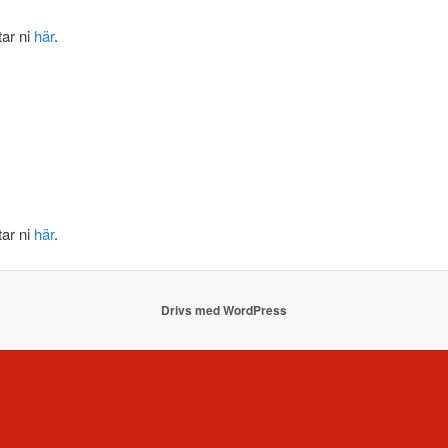
tar ni
här
.
tar ni
här
.
Drivs med WordPress