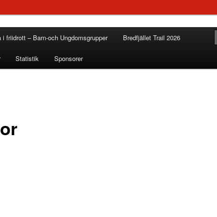
a i friidrott – Barn-och Ungdomsgrupper
Bredfjället Trail 2026
r
Statistik
Sponsorer
or