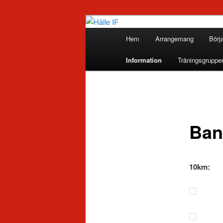
Huvudmeny
Hem
Arrangemang
Börj
Hoppa
Hälle IF
Information
Träningsgruppe
till
huvudinnehåll
Ban
10km: