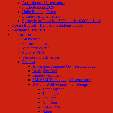
Acriusloppet 16 september
Friidrottsskola 2026
Hälle Running Camp
Ljungskileslingan 2026
Spring Is In The Air – 5000m och 10 000m 1 maj
Börja i friidrott – Barn-och Ungdomsgrupper
Bredfjället Trail 2026
Information
Bli medlem
För medlemmar
Medlemsavgifter
Styrelse 2025
Värdegrund och vision
Resultat
Anderstorp Running GP – resultat 2022
Bredfjället Trail
Ljungskileslingan
SM-VSM Traillöpning 19 september
WMC – Wolf Mountain Challenge
Terrängsprint
Trailloppet
Inbjudan
Anmälan
PM & Info
Banor