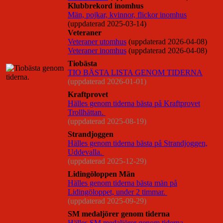
Klubbrekord inomhus
Män, pojkar, kvinnor, flickor inomhus
(uppdaterad 2025-03-14)
Veteraner
Veteraner utomhus
(uppdaterad 2026-04-08)
Veteraner inomhus
(uppdaterad 2026-04-08)
Tiobästa
TIO BÄSTA LISTA GENOM TIDERNA
(uppdaterad 2026-01-01)
Kraftprovet
Hälles genom tiderna bästa på Kraftprovet
Trollhättan.
(uppdaterad 2025-08-19)
Strandjoggen
Hälles genom tiderna bästa på Strandjoggen,
Uddevalla.
(uppdaterad 2025-12-29)
Lidingöloppen Män
Hälles genom tiderna bästa män på
Lidingöloppet, under 2 timmar.
(uppdaterad 2025-09-29)
SM medaljörer genom tiderna
Hälles SM medaljörer genom tiderna.