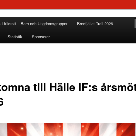
a i friidrott – Barn-och Ungdomsgrupper
Bredfjället Trail 2026
Statistik
Sponsorer
omna till Hälle IF:s årsmö
6