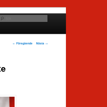
Sök
Inläggsnavigering
←
Föregående
Nästa
→
te