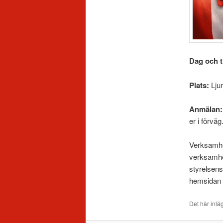
Dag och t
Plats:
Lju
Anmälan:
er i förväg
Verksamhet
verksamhe
styrelsens
hemsidan 
Det här inlä