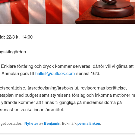
id:
22/3 kl. 14:00
ngskilegården
Enklare förtäring och dryck kommer serveras, därför vill vi gärna att
. Anmälan görs till
halleif@outlook.com
senast 16/3.
sberättelse, årsredovisning/årsbokslut, revisorernas berättelse,
tsplan med budget samt styrelsens förslag och inkomna motioner 
 yttrande kommer att finnas tillgängliga på medlemssidorna på
senast en vecka innan årsmötet.
gget postades i
Nyheter
av
Benjamin
. Bokmärk
permalänken
.