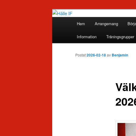
Huvudmeny
Hem
Arrangemang
Börj
Hoppa
Hälle IF
Information
Träningsgrupper
till
huvudinnehåll
Postat
2026-02-18
av
Benjamin
Välk
202