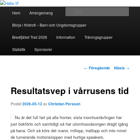
Huvudmeny
Sök
Hem
Arrangemang
Hoppa
Hälle IF
Börja i friidrott – Barn-och Ungdomsgrupper
till
Bredfjället Trail 2026
Information
Träningsgrupper
huvudinnehåll
Statistik
Sponsorer
Inläggsnavigering
←
Föregående
Nästa
→
Resultatsvep i vårrusens tid
Postat
2026-05-12
av
Christian Persson
Nu är det full fart på alla fronter, sista inomhustävlingen har
just bokförts och samtidigt så har utomhussäsongen dragit igång
på bana. Och så körs det maror, millopp, traillopp och inte minst
de turnerande motionsloppen med hurtiga speakers,