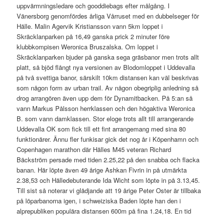
uppvärmningsledare och gooddiebags efter målgång. I
Vänersborg genomfördes årliga Vårruset med en dubbelseger för
Hälle. Malin Agervik Kristiansson vann 5km loppet i
Skräcklanparken på 16,49 ganska prick 2 minuter före
klubbkompisen Weronica Bruszalska. Om loppet i
Skräcklanparken bjuder på ganska sega gräsbanor men trots allt
platt, så bjöd flångt nya versionen av Blodomloppet i Uddevalla
på två svettiga banor, särskilt 10km distansen kan väl beskrivas
som någon form av urban trail. Av någon obegriplig anledning så
drog arrangören även upp dem för Dynamitbacken. På 5:an så
vann Markus Pålsson herrklassen och den högaktiva Weronica
B. som vann damklassen. Stor eloge trots allt till arrangerande
Uddevalla OK som fick till ett fint arrangemang med sina 80
funktionärer. Ännu fler funkisar gick det nog år i Köpenhamn och
Copenhagen marathon där Hälles M45 veteran Richard
Bäckström persade med tiden 2.25,22 på den snabba och flacka
banan. Här löpte även 49 årige Ashkan Fivrin in på utmärkta
2.38,53 och Hälledebuterande Ida Wicht som löpte in på 3.13,45.
Till sist så noterar vi glädjande att 19 årige Peter Oster är tillbaka
på löparbanorna igen, i schweiziska Baden löpte han den i
alprepubliken populära distansen 600m på fina 1.24,18. En tid