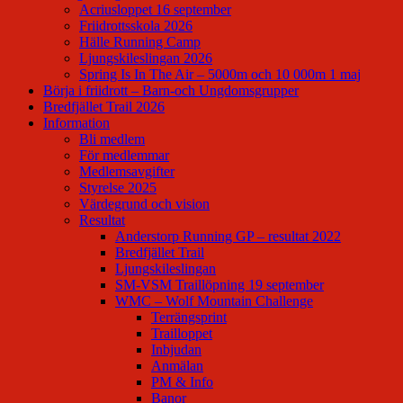
Acriusloppet 16 september
Friidrottsskola 2026
Hälle Running Camp
Ljungskileslingan 2026
Spring Is In The Air – 5000m och 10 000m 1 maj
Börja i friidrott – Barn-och Ungdomsgrupper
Bredfjället Trail 2026
Information
Bli medlem
För medlemmar
Medlemsavgifter
Styrelse 2025
Värdegrund och vision
Resultat
Anderstorp Running GP – resultat 2022
Bredfjället Trail
Ljungskileslingan
SM-VSM Traillöpning 19 september
WMC – Wolf Mountain Challenge
Terrängsprint
Trailloppet
Inbjudan
Anmälan
PM & Info
Banor