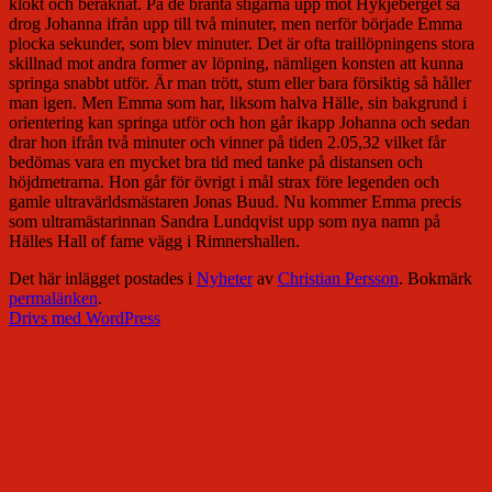
klokt och beräknat. På de branta stigarna upp mot Hykjeberget så
drog Johanna ifrån upp till två minuter, men nerför började Emma
plocka sekunder, som blev minuter. Det är ofta traillöpningens stora
skillnad mot andra former av löpning, nämligen konsten att kunna
springa snabbt utför. Är man trött, stum eller bara försiktig så håller
man igen. Men Emma som har, liksom halva Hälle, sin bakgrund i
orientering kan springa utför och hon går ikapp Johanna och sedan
drar hon ifrån två minuter och vinner på tiden 2.05,32 vilket får
bedömas vara en mycket bra tid med tanke på distansen och
höjdmetrarna. Hon går för övrigt i mål strax före legenden och
gamle ultravärldsmästaren Jonas Buud. Nu kommer Emma precis
som ultramästarinnan Sandra Lundqvist upp som nya namn på
Hälles Hall of fame vägg i Rimnershallen.
Det här inlägget postades i
Nyheter
av
Christian Persson
. Bokmärk
permalänken
.
Drivs med WordPress