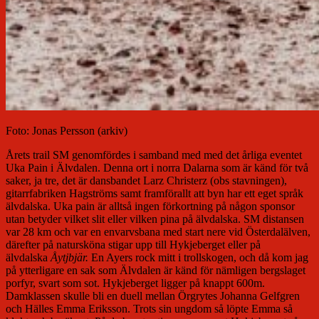
Foto: Jonas Persson (arkiv)
Årets trail SM genomfördes i samband med med det årliga eventet
Uka Pain i Älvdalen. Denna ort i norra Dalarna som är känd för två
saker, ja tre, det är dansbandet Larz Christerz (obs stavningen),
gitarrfabriken Hagströms samt framförallt att byn har ett eget språk
älvdalska. Uka pain är alltså ingen förkortning på någon sponsor
utan betyder vilket slit eller vilken pina på älvdalska. SM distansen
var 28 km och var en envarvsbana med start nere vid Österdalälven,
därefter på natursköna stigar upp till Hykjeberget eller på
älvdalska
Åytjbjär.
En Ayers rock mitt i trollskogen, och då kom jag
på ytterligare en sak som Älvdalen är känd för nämligen bergslaget
porfyr, svart som sot. Hykjeberget ligger på knappt 600m.
Damklassen skulle bli en duell mellan Örgrytes Johanna Gelfgren
och Hälles Emma Eriksson. Trots sin ungdom så löpte Emma så