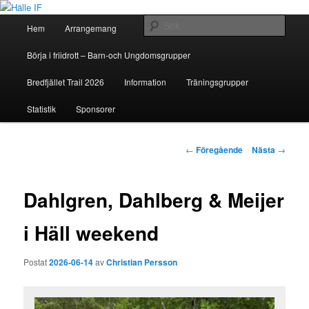
Huvudmeny
Sök
Hem
Arrangemang
Hoppa
Hälle IF
Börja i friidrott – Barn-och Ungdomsgrupper
till
Bredfjället Trail 2026
Information
Träningsgrupper
huvudinnehåll
Statistik
Sponsorer
Inläggsnavigering
←
Föregående
Nästa
→
Dahlgren, Dahlberg & Meijer
i Häll weekend
Postat
2026-06-14
av
Christian Persson