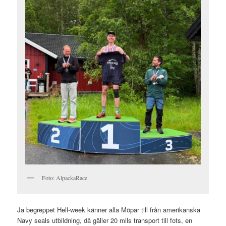
Foto: AlpackaRace
Ja begreppet Hell-week känner alla Möpar till från amerikanska
Navy seals utbildning, då gäller 20 mils transport till fots, en