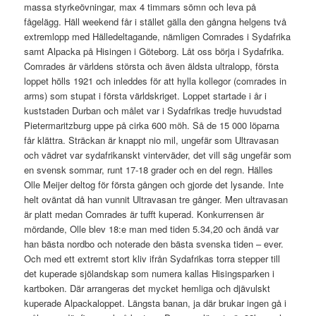
massa styrkeövningar, max 4 timmars sömn och leva på
fågelägg. Häll weekend får i stället gälla den gångna helgens två
extremlopp med Hälledeltagande, nämligen Comrades i Sydafrika
samt Alpacka på Hisingen i Göteborg. Låt oss börja i Sydafrika.
Comrades är världens största och även äldsta ultralopp, första
loppet hölls 1921 och inleddes för att hylla kollegor (comrades in
arms) som stupat i första världskriget. Loppet startade i år i
kuststaden Durban och målet var i Sydafrikas tredje huvudstad
Pietermaritzburg uppe på cirka 600 möh. Så de 15 000 löparna
får klättra. Sträckan är knappt nio mil, ungefär som Ultravasan
och vädret var sydafrikanskt vinterväder, det vill säg ungefär som
en svensk sommar, runt 17-18 grader och en del regn. Hälles
Olle Meijer deltog för första gången och gjorde det lysande. Inte
helt oväntat då han vunnit Ultravasan tre gånger. Men ultravasan
är platt medan Comrades är tufft kuperad. Konkurrensen är
mördande, Olle blev 18:e man med tiden 5.34,20 och ändå var
han bästa nordbo och noterade den bästa svenska tiden – ever.
Och med ett extremt stort kliv ifrån Sydafrikas torra stepper till
det kuperade sjölandskap som numera kallas Hisingsparken i
kartboken. Där arrangeras det mycket hemliga och djävulskt
kuperade Alpackaloppet. Längsta banan, ja där brukar ingen gå i