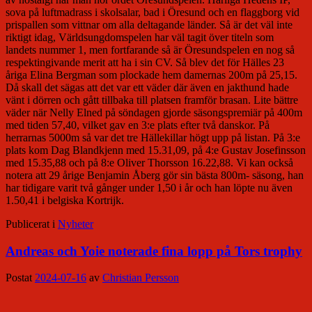
sova på luftmadrass i skolsalar, bad i Öresund och en flaggborg vid
prispallen som vittnar om alla deltagande länder. Så är det väl inte
riktigt idag, Världsungdomspelen har väl tagit över titeln som
landets nummer 1, men fortfarande så är Öresundspelen en nog så
respektingivande merit att ha i sin CV. Så blev det för Hälles 23
åriga Elina Bergman som plockade hem damernas 200m på 25,15.
Då skall det sägas att det var ett väder där även en jakthund hade
vänt i dörren och gått tillbaka till platsen framför brasan. Lite bättre
väder när Nelly Elned på söndagen gjorde säsongspremiär på 400m
med tiden 57,40, vilket gav en 3:e plats efter två danskor. På
herrarnas 5000m så var det tre Hällekillar högt upp på listan. På 3:e
plats kom Dag Blandkjenn med 15.31,09, på 4:e Gustav Josefinsson
med 15.35,88 och på 8:e Oliver Thorsson 16.22,88. Vi kan också
notera att 29 årige Benjamin Åberg gör sin bästa 800m- säsong, han
har tidigare varit två gånger under 1,50 i år och han löpte nu även
1.50,41 i belgiska Kortrijk.
Publicerat i
Nyheter
Andreas och Yoie noterade fina lopp på Tors trophy
Postat
2024-07-16
av
Christian Persson