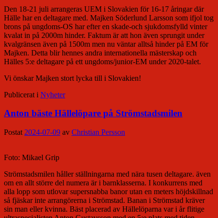
Den 18-21 juli arrangeras UEM i Slovakien för 16-17 åringar där
Hälle har en deltagare med. Majken Söderlund Larsson som ifjol tog
brons på ungdoms-OS har efter en skade-och sjukdomsfylld vinter
kvalat in på 2000m hinder. Faktum är att hon även sprungit under
kvalgränsen även på 1500m men nu väntar alltså hinder på EM för
Majken. Detta blir hennes andra internationella mästerskap och
Hälles 5:e deltagare på ett ungdoms/junior-EM under 2020-talet.
Vi önskar Majken stort lycka till i Slovakien!
Publicerat i
Nyheter
Anton bäste Hällelöpare på Strömstadsmilen
Postat
2024-07-09
av
Christian Persson
Foto: Mikael Grip
Strömstadsmilen håller ställningarna med nära tusen deltagare. även
om en allt större del numera är i barnklasserna. I konkurrens med
alla lopp som utlovar supersnabba banor utan en meters höjdskillnad
så fjäskar inte arrangörerna i Strömstad. Banan i Strömstad kräver
sin man eller kvinna. Bäst placerad av Hällelöparna var i år flitige
ultraspecialisten Anton Gustavsson med en 5:e plats med tiden