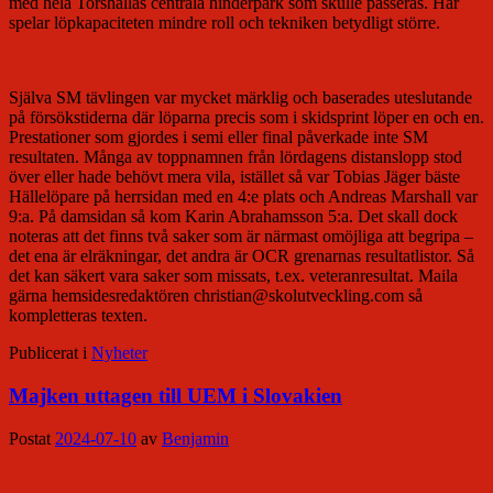
med hela Torshällas centrala hinderpark som skulle passeras. Här
spelar löpkapaciteten mindre roll och tekniken betydligt större.
Själva SM tävlingen var mycket märklig och baserades uteslutande
på försökstiderna där löparna precis som i skidsprint löper en och en.
Prestationer som gjordes i semi eller final påverkade inte SM
resultaten. Många av toppnamnen från lördagens distanslopp stod
över eller hade behövt mera vila, istället så var Tobias Jäger bäste
Hällelöpare på herrsidan med en 4:e plats och Andreas Marshall var
9:a. På damsidan så kom Karin Abrahamsson 5:a. Det skall dock
noteras att det finns två saker som är närmast omöjliga att begripa –
det ena är elräkningar, det andra är OCR grenarnas resultatlistor. Så
det kan säkert vara saker som missats, t.ex. veteranresultat. Maila
gärna hemsidesredaktören christian@skolutveckling.com så
kompletteras texten.
Publicerat i
Nyheter
Majken uttagen till UEM i Slovakien
Postat
2024-07-10
av
Benjamin