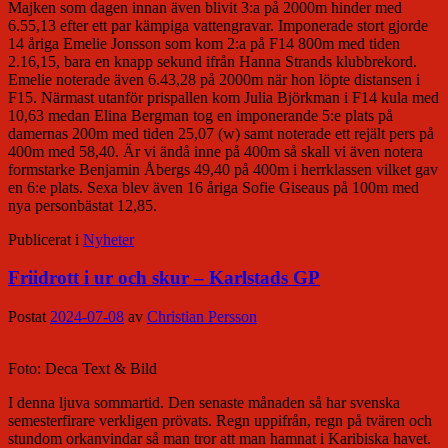
Majken som dagen innan även blivit 3:a på 2000m hinder med
6.55,13 efter ett par kämpiga vattengravar. Imponerade stort gjorde
14 åriga Emelie Jonsson som kom 2:a på F14 800m med tiden
2.16,15, bara en knapp sekund ifrån Hanna Strands klubbrekord.
Emelie noterade även 6.43,28 på 2000m när hon löpte distansen i
F15. Närmast utanför prispallen kom Julia Björkman i F14 kula med
10,63 medan Elina Bergman tog en imponerande 5:e plats på
damernas 200m med tiden 25,07 (w) samt noterade ett rejält pers på
400m med 58,40. Är vi ändå inne på 400m så skall vi även notera
formstarke Benjamin Åbergs 49,40 på 400m i herrklassen vilket gav
en 6:e plats. Sexa blev även 16 åriga Sofie Giseaus på 100m med
nya personbästat 12,85.
Publicerat i
Nyheter
Friidrott i ur och skur – Karlstads GP
Postat
2024-07-08
av
Christian Persson
Foto: Deca Text & Bild
I denna ljuva sommartid. Den senaste månaden så har svenska
semesterfirare verkligen prövats. Regn uppifrån, regn på tvären och
stundom orkanvindar så man tror att man hamnat i Karibiska havet.