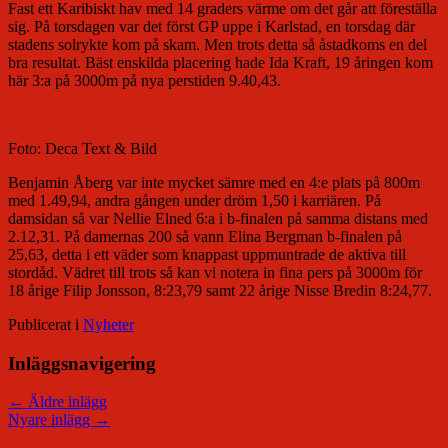
Fast ett Karibiskt hav med 14 graders värme om det går att föreställa
sig. På torsdagen var det först GP uppe i Karlstad, en torsdag där
stadens solrykte kom på skam. Men trots detta så åstadkoms en del
bra resultat. Bäst enskilda placering hade Ida Kraft, 19 åringen kom
här 3:a på 3000m på nya perstiden 9.40,43.
Foto: Deca Text & Bild
Benjamin Åberg var inte mycket sämre med en 4:e plats på 800m
med 1.49,94, andra gången under dröm 1,50 i karriären. På
damsidan så var Nellie Elned 6:a i b-finalen på samma distans med
2.12,31. På damernas 200 så vann Elina Bergman b-finalen på
25,63, detta i ett väder som knappast uppmuntrade de aktiva till
stordåd. Vädret till trots så kan vi notera in fina pers på 3000m för
18 årige Filip Jonsson, 8:23,79 samt 22 årige Nisse Bredin 8:24,77.
Publicerat i
Nyheter
Inläggsnavigering
←
Äldre inlägg
Nyare inlägg
→