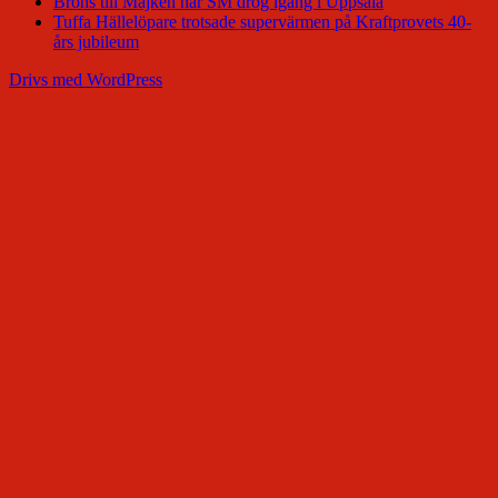
Brons till Majken när SM drog igång i Uppsala
Tuffa Hällelöpare trotsade supervärmen på Kraftprovets 40-
års jubileum
Drivs med WordPress