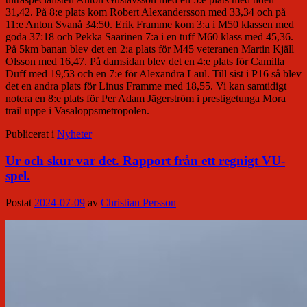
31,42. På 8:e plats kom Robert Alexandersson med 33,34 och på
11:e Anton Svanå 34:50. Erik Framme kom 3:a i M50 klassen med
goda 37:18 och Pekka Saarinen 7:a i en tuff M60 klass med 45,36.
På 5km banan blev det en 2:a plats för M45 veteranen Martin Kjäll
Olsson med 16,47. På damsidan blev det en 4:e plats för Camilla
Duff med 19,53 och en 7:e för Alexandra Laul. Till sist i P16 så blev
det en andra plats för Linus Framme med 18,55. Vi kan samtidigt
notera en 8:e plats för Per Adam Jägerström i prestigetunga Mora
trail uppe i Vasaloppsmetropolen.
Publicerat i
Nyheter
Ur och skur var det. Rapport från ett regnigt VU-
spel.
Postat
2024-07-09
av
Christian Persson