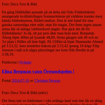
Foto: Deca Text & Bild
Ett gäng Hällekillar passade på att delta när Oslo Friidrettskrets
arrangerade kvällstävlingen Sommerlekene på världens kanske mest
kända friidrottsarena, Bislett stadion. Den är inte känd för sina
ganska oansenliga yttre mått, utan för magin. Det finns ingen annan
arena där så många världsrekord slagits. Hur gick det då för
Hällekillarna? Jo då, ett par pers åkte man hem med. Benjamin
Åberg löpte 400m på lysande 48,89, första gången sub 49 och en
3:e plats i Hälles all time high. På 1500m så löpte Sharmarke Ahmed
på 3.53,32, bara tiondelen bakom på 3.53,42 sprang 18 årige Filip
Jonsson i mål och några placeringar ner kom Nils Bredin in på
3.58,19.
Publicerat i
Nyheter
Elina Bergman vann Öresundspelen !
Postat
2024-07-16
av
Christian Persson
Foto: Deca Text & Bild (arkiv)
Det finns inte en friidrottare i vårt avlånga land som inte får en släng
av nostalgi när man hör ordet Öresundspelen. Härliga Hedens IP,