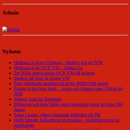
Admin
Admin
Nyheter
Hällesuccé även i Oregon – Majken 4:a på JVM
Hällesuccé på OCR VM – Tobias 5:a
Tre Hälle aktiva tävlar OCR VM till helgen!
Majken till final på Junior VM
Fem ytterligare medaljer på tredje JSM/USM dagen
Return to the blue track – Jonas och Hanna vann 1500m på
JSM
Wiberg vann på Hermanö
Pihlström och hela Hälle vann historiska segrar på sista SM
dagen
Satan i gatan, vilken fantastisk Hälledag på SM
Hälle färgade Falkenberg rövitrandig – tredubbel seger på
stadsloppet