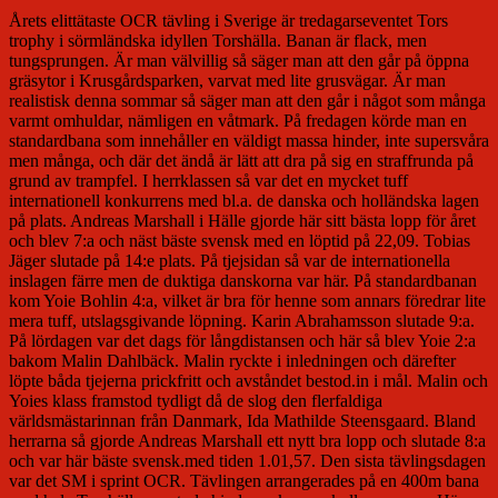
Årets elittätaste OCR tävling i Sverige är tredagarseventet Tors
trophy i sörmländska idyllen Torshälla. Banan är flack, men
tungsprungen. Är man välvillig så säger man att den går på öppna
gräsytor i Krusgårdsparken, varvat med lite grusvägar. Är man
realistisk denna sommar så säger man att den går i något som många
varmt omhuldar, nämligen en våtmark. På fredagen körde man en
standardbana som innehåller en väldigt massa hinder, inte supersvåra
men många, och där det ändå är lätt att dra på sig en straffrunda på
grund av trampfel. I herrklassen så var det en mycket tuff
internationell konkurrens med bl.a. de danska och holländska lagen
på plats. Andreas Marshall i Hälle gjorde här sitt bästa lopp för året
och blev 7:a och näst bäste svensk med en löptid på 22,09. Tobias
Jäger slutade på 14:e plats. På tjejsidan så var de internationella
inslagen färre men de duktiga danskorna var här. På standardbanan
kom Yoie Bohlin 4:a, vilket är bra för henne som annars föredrar lite
mera tuff, utslagsgivande löpning. Karin Abrahamsson slutade 9:a.
På lördagen var det dags för långdistansen och här så blev Yoie 2:a
bakom Malin Dahlbäck. Malin ryckte i inledningen och därefter
löpte båda tjejerna prickfritt och avståndet bestod.in i mål. Malin och
Yoies klass framstod tydligt då de slog den flerfaldiga
världsmästarinnan från Danmark, Ida Mathilde Steensgaard. Bland
herrarna så gjorde Andreas Marshall ett nytt bra lopp och slutade 8:a
och var här bäste svensk.med tiden 1.01,57. Den sista tävlingsdagen
var det SM i sprint OCR. Tävlingen arrangerades på en 400m bana