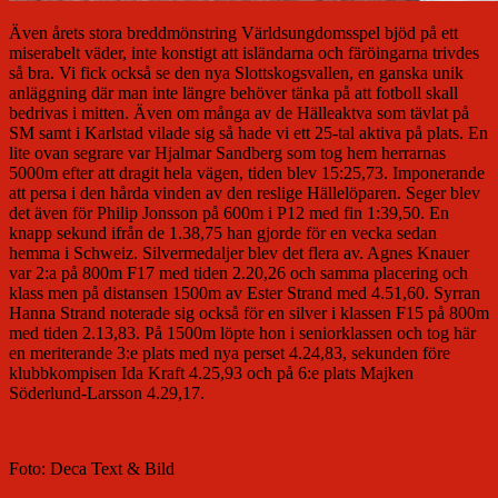
Även årets stora breddmönstring Världsungdomsspel bjöd på ett
miserabelt väder, inte konstigt att isländarna och färöingarna trivdes
så bra. Vi fick också se den nya Slottskogsvallen, en ganska unik
anläggning där man inte längre behöver tänka på att fotboll skall
bedrivas i mitten. Även om många av de Hälleaktva som tävlat på
SM samt i Karlstad vilade sig så hade vi ett 25-tal aktiva på plats. En
lite ovan segrare var Hjalmar Sandberg som tog hem herrarnas
5000m efter att dragit hela vägen, tiden blev 15:25,73. Imponerande
att persa i den hårda vinden av den reslige Hällelöparen. Seger blev
det även för Philip Jonsson på 600m i P12 med fin 1:39,50. En
knapp sekund ifrån de 1.38,75 han gjorde för en vecka sedan
hemma i Schweiz. Silvermedaljer blev det flera av. Agnes Knauer
var 2:a på 800m F17 med tiden 2.20,26 och samma placering och
klass men på distansen 1500m av Ester Strand med 4.51,60. Syrran
Hanna Strand noterade sig också för en silver i klassen F15 på 800m
med tiden 2.13,83. På 1500m löpte hon i seniorklassen och tog här
en meriterande 3:e plats med nya perset 4.24,83, sekunden före
klubbkompisen Ida Kraft 4.25,93 och på 6:e plats Majken
Söderlund-Larsson 4.29,17.
Foto: Deca Text & Bild