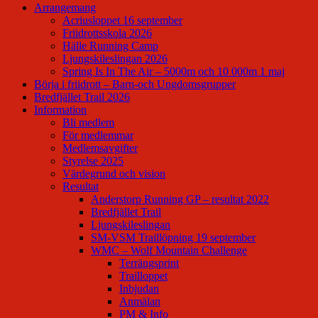
Arrangemang
Acriusloppet 16 september
Friidrottsskola 2026
Hälle Running Camp
Ljungskileslingan 2026
Spring Is In The Air – 5000m och 10 000m 1 maj
Börja i friidrott – Barn-och Ungdomsgrupper
Bredfjället Trail 2026
Information
Bli medlem
För medlemmar
Medlemsavgifter
Styrelse 2025
Värdegrund och vision
Resultat
Anderstorp Running GP – resultat 2022
Bredfjället Trail
Ljungskileslingan
SM-VSM Traillöpning 19 september
WMC – Wolf Mountain Challenge
Terrängsprint
Trailloppet
Inbjudan
Anmälan
PM & Info