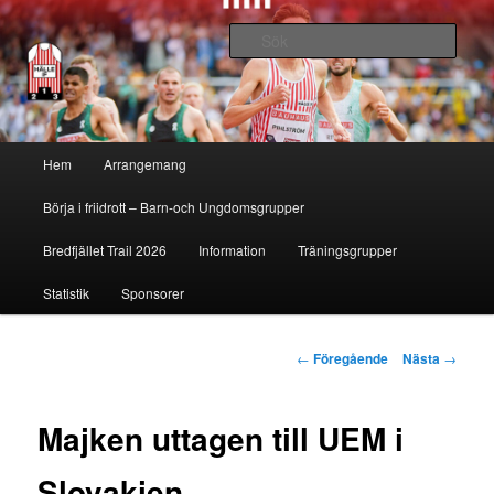
Sök
Hälle IF
Huvudmeny
Hem
Arrangemang
Hoppa
Börja i friidrott – Barn-och Ungdomsgrupper
till
Bredfjället Trail 2026
Information
Träningsgrupper
huvudinnehåll
Statistik
Sponsorer
Inläggsnavigering
←
Föregående
Nästa
→
Majken uttagen till UEM i
Slovakien