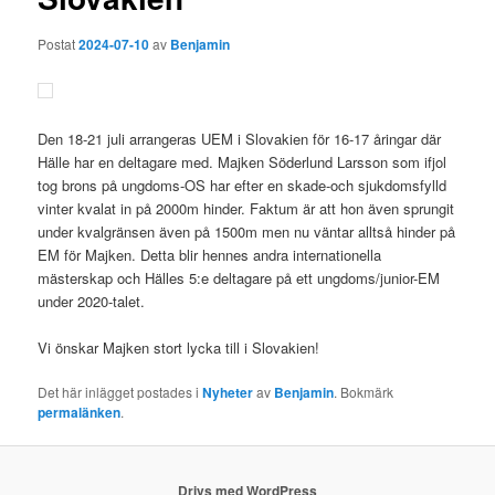
Postat
2024-07-10
av
Benjamin
Den 18-21 juli arrangeras UEM i Slovakien för 16-17 åringar där
Hälle har en deltagare med. Majken Söderlund Larsson som ifjol
tog brons på ungdoms-OS har efter en skade-och sjukdomsfylld
vinter kvalat in på 2000m hinder. Faktum är att hon även sprungit
under kvalgränsen även på 1500m men nu väntar alltså hinder på
EM för Majken. Detta blir hennes andra internationella
mästerskap och Hälles 5:e deltagare på ett ungdoms/junior-EM
under 2020-talet.
Vi önskar Majken stort lycka till i Slovakien!
Det här inlägget postades i
Nyheter
av
Benjamin
. Bokmärk
permalänken
.
Drivs med WordPress