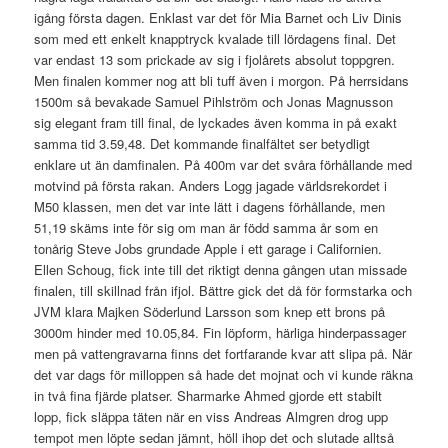
igång första dagen. Enklast var det för Mia Barnet och Liv Dinis
som med ett enkelt knapptryck kvalade till lördagens final. Det
var endast 13 som prickade av sig i fjolårets absolut toppgren.
Men finalen kommer nog att bli tuff även i morgon. På herrsidans
1500m så bevakade Samuel Pihlström och Jonas Magnusson
sig elegant fram till final, de lyckades även komma in på exakt
samma tid 3.59,48. Det kommande finalfältet ser betydligt
enklare ut än damfinalen. På 400m var det svåra förhållande med
motvind på första rakan. Anders Logg jagade världsrekordet i
M50 klassen, men det var inte lätt i dagens förhållande, men
51,19 skäms inte för sig om man är född samma år som en
tonårig Steve Jobs grundade Apple i ett garage i Californien.
Ellen Schoug, fick inte till det riktigt denna gången utan missade
finalen, till skillnad från ifjol. Bättre gick det då för formstarka och
JVM klara Majken Söderlund Larsson som knep ett brons på
3000m hinder med 10.05,84. Fin löpform, härliga hinderpassager
men på vattengravarna finns det fortfarande kvar att slipa på. När
det var dags för milloppen så hade det mojnat och vi kunde räkna
in två fina fjärde platser. Sharmarke Ahmed gjorde ett stabilt
lopp, fick släppa täten när en viss Andreas Almgren drog upp
tempot men löpte sedan jämnt, höll ihop det och slutade alltså