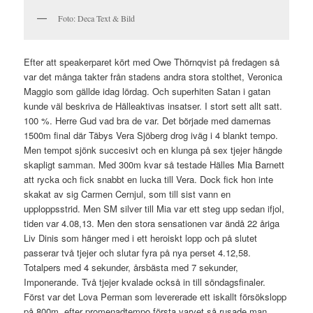
Foto: Deca Text & Bild
Efter att speakerparet kört med Owe Thörnqvist på fredagen så
var det många takter från stadens andra stora stolthet, Veronica
Maggio som gällde idag lördag. Och superhiten Satan i gatan
kunde väl beskriva de Hälleaktivas insatser. I stort sett allt satt.
100 %. Herre Gud vad bra de var. Det började med damernas
1500m final där Täbys Vera Sjöberg drog iväg i 4 blankt tempo.
Men tempot sjönk succesivt och en klunga på sex tjejer hängde
skapligt samman. Med 300m kvar så testade Hälles Mia Barnett
att rycka och fick snabbt en lucka till Vera. Dock fick hon inte
skakat av sig Carmen Cernjul, som till sist vann en
upploppsstrid. Men SM silver till Mia var ett steg upp sedan ifjol,
tiden var 4.08,13. Men den stora sensationen var ändå 22 åriga
Liv Dinis som hänger med i ett heroiskt lopp och på slutet
passerar två tjejer och slutar fyra på nya perset 4.12,58.
Totalpers med 4 sekunder, årsbästa med 7 sekunder,
Imponerande. Två tjejer kvalade också in till söndagsfinaler.
Först var det Lova Perman som levererade ett iskallt försökslopp
på 800m, efter promenadtempo första varvet så rusade man