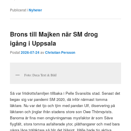
Publicerat i
Nyheter
Brons till Majken när SM drog
igång i Uppsala
Postat
2026-07-24
av
Christian Persson
Foto: Deca Text & Bild
Så var friidrottsfamiljen tillbaka i Pelle Svanslös stad. Senast det
begav sig var pandemi SM 2020, då inför närmast tomma
läktare. Nu var det tjo och tjim med pandan Ulf, ölservering på
läktaren och jinglar ifrån stadens store son Owe Thörnqvists.
Banorna är fina men omgivningarnas mysfaktor är som Säve
flygfält, stora tomma asfalterade ytor, plåthangarer och med bara
några låga träläktare så blir det blåsigt. Hälle hade tio aktiva