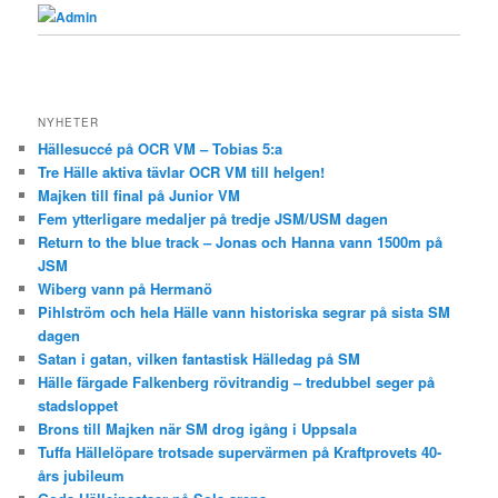
Admin
NYHETER
Hällesuccé på OCR VM – Tobias 5:a
Tre Hälle aktiva tävlar OCR VM till helgen!
Majken till final på Junior VM
Fem ytterligare medaljer på tredje JSM/USM dagen
Return to the blue track – Jonas och Hanna vann 1500m på
JSM
Wiberg vann på Hermanö
Pihlström och hela Hälle vann historiska segrar på sista SM
dagen
Satan i gatan, vilken fantastisk Hälledag på SM
Hälle färgade Falkenberg rövitrandig – tredubbel seger på
stadsloppet
Brons till Majken när SM drog igång i Uppsala
Tuffa Hällelöpare trotsade supervärmen på Kraftprovets 40-
års jubileum