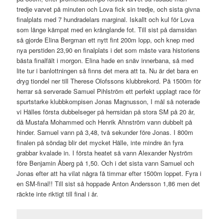
tredje varvet på minuten och Lova fick sin tredje, och sista givna
finalplats med 7 hundradelars marginal. Iskallt och kul för Lova
som länge kämpat med en krånglande fot. Till sist på damsidan
så gjorde Elina Bergman ett nytt fint 200m lopp, och knep med
nya perstiden 23,90 en finalplats i det som måste vara historiens
bästa finalfält i morgon. Elina hade en snäv innerbana, så med
lite tur i banlottningen så finns det mera att ta. Nu är det bara en
dryg tiondel ner till Therese Olofssons klubbrekord. På 1500m för
herrar så serverade Samuel Pihlström ett perfekt upplagt race för
spurtstarke klubbkompisen Jonas Magnusson, I mål så noterade
vi Hälles första dubbelseger på herrsidan på stora SM på 20 år,
då Mustafa Mohammed och Henrik Ahnström vann dubbelt på
hinder. Samuel vann på 3,48, två sekunder före Jonas. I 800m
finalen på söndag blir det mycket Hälle, inte mindre än fyra
grabbar kvalade in. I första heatet så vann Alexander Nyström
före Benjamin Åberg på 1,50. Och i det sista vann Samuel och
Jonas efter att ha vilat några få timmar efter 1500m loppet. Fyra i
en SM-final!! Till sist så hoppade Anton Andersson 1,86 men det
räckte inte riktigt till final i år.