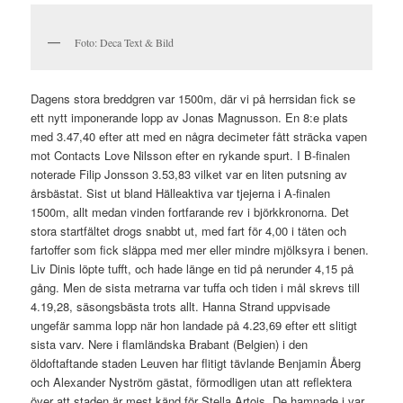
Foto: Deca Text & Bild
Dagens stora breddgren var 1500m, där vi på herrsidan fick se
ett nytt imponerande lopp av Jonas Magnusson. En 8:e plats
med 3.47,40 efter att med en några decimeter fått sträcka vapen
mot Contacts Love Nilsson efter en rykande spurt. I B-finalen
noterade Filip Jonsson 3.53,83 vilket var en liten putsning av
årsbästat. Sist ut bland Hälleaktiva var tjejerna i A-finalen
1500m, allt medan vinden fortfarande rev i björkkronorna. Det
stora startfältet drogs snabbt ut, med fart för 4,00 i täten och
fartoffer som fick släppa med mer eller mindre mjölksyra i benen.
Liv Dinis löpte tufft, och hade länge en tid på nerunder 4,15 på
gång. Men de sista metrarna var tuffa och tiden i mål skrevs till
4.19,28, säsongsbästa trots allt. Hanna Strand uppvisade
ungefär samma lopp när hon landade på 4.23,69 efter ett slitigt
sista varv. Nere i flamländska Brabant (Belgien) i den
öldoftaftande staden Leuven har flitigt tävlande Benjamin Åberg
och Alexander Nyström gästat, förmodligen utan att reflektera
över att staden är mest känd för Stella Artois. De hamnade i var