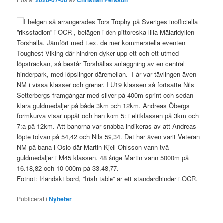
I helgen så arrangerades Tors Trophy på Sveriges inofficiella
”riksstadion” i OCR , belägen i den pittoreska lilla Mälaridyllen
Torshälla. Jämfört med t.ex. de mer kommersiella eventen
Toughest Viking där hindren dyker upp ett och ett utmed
löpsträckan, så består Torshällas anläggning av en central
hinderpark, med löpslingor däremellan. I år var tävlingen även
NM i vissa klasser och grenar. I U19 klassen så fortsatte Nils
Setterbergs framgångar med silver på 400m sprint och sedan
klara guldmedaljer på både 3km och 12km. Andreas Öbergs
formkurva visar uppåt och han kom 5: i elitklassen på 3km och
7:a på 12km. Att banorna var snabba indikeras av att Andreas
löpte tolvan på 54,42 och Nils 59,34. Det har även varit Veteran
NM på bana i Oslo där Martin Kjell Ohlsson vann två
guldmedaljer i M45 klassen. 48 årige Martin vann 5000m på
16.18,82 och 10 000m på 33.48,77.
Fotnot: Irländskt bord, ”Irish table” är ett standardhinder i OCR.
Publicerat i
Nyheter