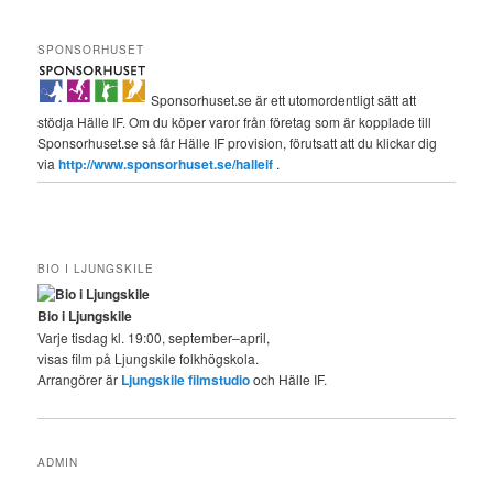
SPONSORHUSET
Sponsorhuset.se är ett utomordentligt sätt att
stödja Hälle IF. Om du köper varor från företag som är kopplade till
Sponsorhuset.se så får Hälle IF provision, förutsatt att du klickar dig
via
http://www.sponsorhuset.se/halleif
.
BIO I LJUNGSKILE
Bio i Ljungskile
Varje tisdag kl. 19:00, september–april,
visas film på Ljungskile folkhögskola.
Arrangörer är
Ljungskile filmstudio
och Hälle IF.
ADMIN