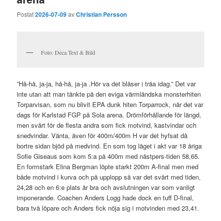
Postat
2026-07-09
av
Christian Persson
Foto: Deca Text & Bild
”Hå-hå, ja-ja, hå-hå, ja-ja .Hör va det blåser i träa idag.” Det var
inte utan att man tänkte på den eviga värmländska monsterhiten
Torparvisan, som nu blivit EPA dunk hiten Torparrock, när det var
dags för Karlstad FGP på Sola arena. Drömförhållande för längd,
men svårt för de flesta andra som fick motvind, kastvindar och
snedvindar. Vänta, även för 400m/400m H var det hyfsat då
bortre sidan bjöd på medvind. En som tog läget i akt var 18 åriga
Sofie Giseaus som kom 5:a på 400m med nästpers-tiden 58,65.
En formstark Elina Bergman löpte starkt 200m A-final men med
både motvind i kurva och på upplopp så var det svårt med tiden,
24,28 och en 6:e plats är bra och avslutningen var som vanligt
imponerande. Coachen Anders Logg hade dock en tuff D-final,
bara två löpare och Anders fick nöja sig i motvinden med 23,41.