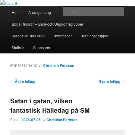
Huvudmeny
Sök
Hem
Arrangemang
Hoppa
Hoppa
Hälle IF
Börja i friidrott – Barn-och Ungdomsgrupper
till
till
Bredfjället Trail 2026
Information
Träningsgrupper
huvudinnehåll
sekundärt
Statistik
Sponsorer
innehåll
Christian Persson
FÖRFATTARARKIV:
Inläggsnavigering
←
Äldre inlägg
Nyare inlägg
→
Satan i gatan, vilken
fantastisk Hälledag på SM
Postat
2026-07-25
av
Christian Persson