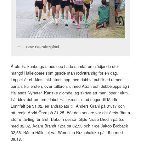
Foto: Falkenbergsbild
Årets Falkenbergs stadslopp hade samlat en glädjande stor
mängd Hällelöpare som gjorde stan rödvitrandig för en dag.
Loppet är ett klassiskt stadslopp med dubbla publikled utmed
banan, kullersten, över tullbron, utmed Ätran och dubbeluppslag i
Hallands Nyheter. Kanske glömde jag skriva att man löper 10km.
I år blev det en formidabel Hällekross, med seger till Martin
Lönnfält på 31,02, en andraplats till Anders Grahl på 31,17 och
på tredje Arvid Öhrn på 31,25. För den senare var det årets första
större tävling för året. Bakom dessa följde Nisse Bredin på 5:e
med 32,02, Adam Brandt 12:a på 32,53 och 14:e Jakob Brobäck
32,58. Bästa Hälletjej var Weronica Brzuchalska på 15:e med
39,18.