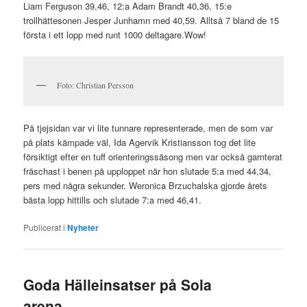
Liam Ferguson 39,46, 12:a Adam Brandt 40,36, 15:e
trollhättesonen Jesper Junhamn med 40,59. Alltså 7 bland de 15
första i ett lopp med runt 1000 deltagare.Wow!
Foto: Christian Persson
På tjejsidan var vi lite tunnare representerade, men de som var
på plats kämpade väl, Ida Agervik Kristiansson tog det lite
försiktigt efter en tuff orienteringssäsong men var också garnterat
fräschast i benen på upploppet när hon slutade 5:a med 44,34,
pers med några sekunder. Weronica Brzuchalska gjorde årets
bästa lopp hittills och slutade 7:a med 46,41.
Publicerat i
Nyheter
Goda Hälleinsatser på Sola
arena