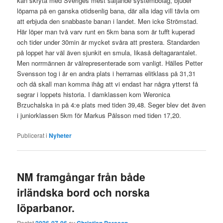
kan skryta med Sveriges mest säljande systembolag, bjuder
löparna på en ganska otidsenlig bana, där alla idag vill tävla om
att erbjuda den snabbaste banan i landet. Men icke Strömstad.
Här löper man två varv runt en 5km bana som är tufft kuperad
och tider under 30min är mycket svåra att prestera. Standarden
på loppet har väl även sjunkit en smula, likaså deltagarantalet.
Men norrmännen är välrepresenterade som vanligt. Hälles Petter
Svensson tog i år en andra plats i herrarnas elitklass på 31,31
och då skall man komma ihåg att vi endast har några ytterst få
segrar i loppets historia. I damklassen kom Weronica
Brzuchalska in på 4:e plats med tiden 39,48. Seger blev det även
i juniorklassen 5km för Markus Pålsson med tiden 17,20.
Publicerat i
Nyheter
NM framgångar från både
irländska bord och norska
löparbanor.
Postat
2026-07-06
av
Christian Persson