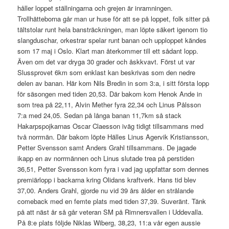
håller loppet ställningarna och grejen är inramningen.
Trollhätteborna går man ur huse för att se på loppet, folk sitter på
tältstolar runt hela bansträckningen, man löpte säkert igenom tio
slangduschar, orkestrar spelar runt banan och upploppet kändes
som 17 maj i Oslo. Klart man återkommer till ett sådant lopp.
Även om det var dryga 30 grader och åskkvavt. Först ut var
Slussprovet 6km som enklast kan beskrivas som den nedre
delen av banan. Här kom Nils Bredin in som 3:a, i sitt första lopp
för säsongen med tiden 20,53. Där bakom kom Henok Ande in
som trea på 22,11, Alvin Mether fyra 22,34 och Linus Pålsson
7:a med 24,05. Sedan på långa banan 11,7km så stack
Hakarpspojkarnas Oscar Claesson iväg tidigt tillsammans med
två norrmän. Där bakom löpte Hälles Linus Agervik Kristiansson,
Petter Svensson samt Anders Grahl tillsammans. De jagade
ikapp en av norrmännen och Linus slutade trea på perstiden
36,51, Petter Svensson kom fyra i vad jag uppfattar som dennes
premiärlopp i backarna kring Olidans kraftverk. Hans tid blev
37,00. Anders Grahl, gjorde nu vid 39 års ålder en strålande
comeback med en femte plats med tiden 37,39. Suveränt. Tänk
på att näst år så går veteran SM på Rimnersvallen i Uddevalla.
På 8:e plats följde Niklas Wiberg, 38,23, 11:a vår egen aussie