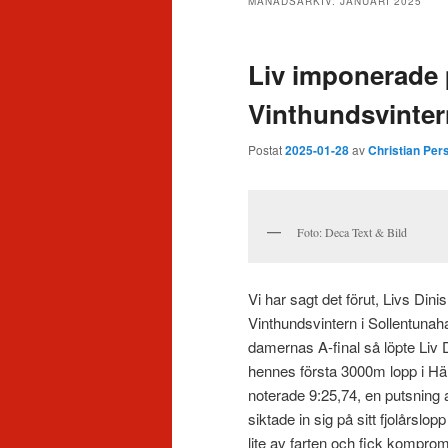
MÅNADSARKIV:
JANUARI 2025
innehåll
Liv imponerade p
Vinthundsvinter
Postat
2025-01-28
av
Christian Per
Foto: Deca Text & Bild
Vi har sagt det förut, Livs Din
Vinthundsvintern i Sollentunahal
damernas A-final så löpte Liv D
hennes första 3000m lopp i Häl
noterade 9:25,74, en putsnin
siktade in sig på sitt fjolårsl
lite av farten och fick komprom