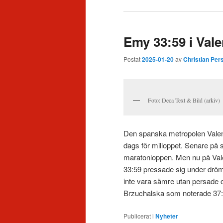
Emy 33:59 i Vale
Postat
2025-01-20
av
Christian Per
Foto: Deca Text & Bild (arkiv)
Den spanska metropolen Valenc
dags för milloppet. Senare på
maratonloppen. Men nu på Val
33:59 pressade sig under dröm
inte vara sämre utan persade 
Brzuchalska som noterade 37:
Publicerat i
Nyheter