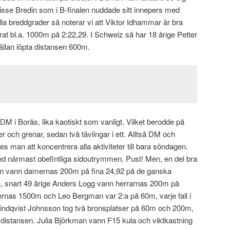
se Bredin som i B-finalen nuddade sitt innepers med
ella breddgrader så noterar vi att Viktor Idhammar är bra
rat bl.a. 1000m på 2:22,29. I Schweiz så har 18 årige Petter
ällan löpta distansen 600m.
DM i Borås, lika kaotiskt som vanligt. Vilket berodde på
 och grenar, sedan två tävlingar i ett. Alltså DM och
 man att koncentrera alla aktiviteter till bara söndagen.
d närmast obefintliga sidoutrymmen. Pust! Men, en del bra
rgman vann damernas 200m på fina 24,92 på de ganska
snart 49 årige Anders Logg vann herrarnas 200m på
rnas 1500m och Leo Bergman var 2:a på 60m, varje fall i
indqvist Johnsson tog två bronsplatser på 60m och 200m,
 distansen. Julia Björkman vann F15 kula och viktkastning