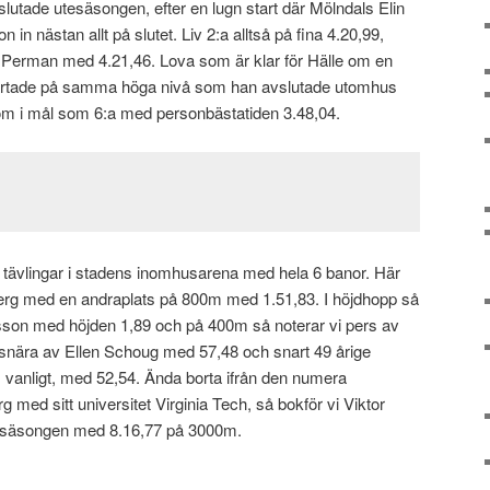
tade utesäsongen, efter en lugn start där Mölndals Elin
in nästan allt på slutet. Liv 2:a alltså på fina 4.20,99,
a Perman med 4.21,46. Lova som är klar för Hälle om en
artade på samma höga nivå som han avslutade utomhus
 i mål som 6:a med personbästatiden 3.48,04.
 tävlingar i stadens inomhusarena med hela 6 banor. Här
rg med en andraplats på 800m med 1.51,83. I höjdhopp så
son med höjden 1,89 och på 400m så noterar vi pers av
snära av Ellen Schoug med 57,48 och snart 49 årige
anligt, med 52,54. Ända borta ifrån den numera
med sitt universitet Virginia Tech, så bokför vi Viktor
r säsongen med 8.16,77 på 3000m.