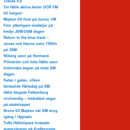
Tobias 5:a
Tre Hälle aktiva tävlar OCR VM
till helgen!
Majken till final på Junior VM
Fem ytterligare medaljer på
tredje JSM/USM dagen
Return to the blue track –
Jonas och Hanna vann 1500m
på JSM
Wiberg vann på Hermanö
Pihlström och hela Hälle vann
historiska segrar på sista SM
dagen
Satan i gatan, vilken
fantastisk Hälledag på SM
Hälle färgade Falkenberg
rövitrandig – tredubbel seger
på stadsloppet
Brons till Majken när SM drog
igång i Uppsala
Tuffa Hällelöpare trotsade
supervärmen på Kraftprovets