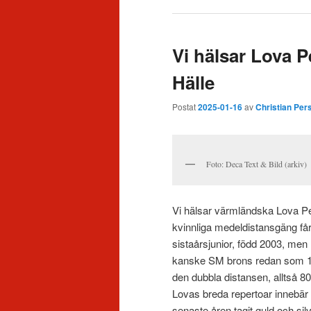
Vi hälsar Lova 
Hälle
Postat
2025-01-16
av
Christian Per
Foto: Deca Text & Bild (arkiv)
Vi hälsar värmländska Lova Pe
kvinnliga medeldistansgäng får 
sistaårsjunior, född 2003, men
kanske SM brons redan som 18
den dubbla distansen, alltså 80
Lovas breda repertoar innebär g
senaste åren tagit guld och s