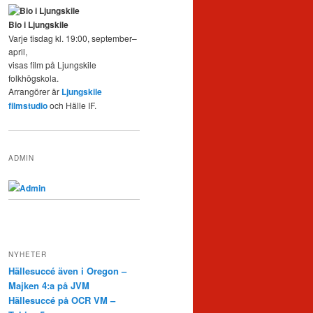
Bio i Ljungskile
Varje tisdag kl. 19:00, september–
april,
visas film på Ljungskile
folkhögskola.
Arrangörer är
Ljungskile
filmstudio
och Hälle IF.
ADMIN
Admin
NYHETER
Hällesuccé även i Oregon –
Majken 4:a på JVM
Hällesuccé på OCR VM –