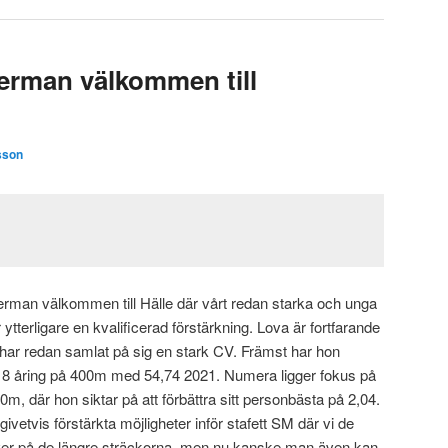
Perman välkommen till
sson
rman välkommen till Hälle där vårt redan starka och unga
ytterligare en kvalificerad förstärkning. Lova är fortfarande
 har redan samlat på sig en stark CV. Främst har hon
 åring på 400m med 54,74 2021. Numera ligger fokus på
0m, där hon siktar på att förbättra sitt personbästa på 2,04.
ivetvis förstärkta möjligheter inför stafett SM där vi de
ilver på de längre sträckorna, men nu kanske man även kan