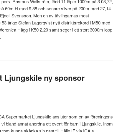
tt pers. Rasmus Wallström, född 11 löpte 1000m på 3.03,72,
 på 60m H med 9,88 och senare silver på 200m med 27,14
 Ejnell Svensson. Men en av tävlingarnas mest
53 årige Stefan Lagerqvist nytt distriktsrekord i M50 med
 Weronica Hägg i K50 2,20 samt seger i ett stort 3000m lopp
.
 Ljungskile ny sponsor
ICA Supermarket Ljungskile ansluter som en av föreningens
i bland annat anordna ett event för barn i Ljungskile. Inom
utom kunna skänka sin pant till Hälle IF via ICA:s