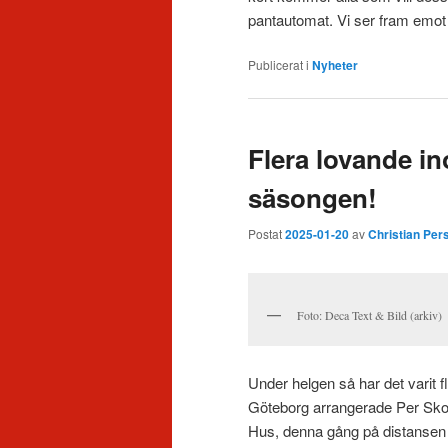
pantautomat. Vi ser fram emo
Publicerat i
Nyheter
Flera lovande i
säsongen!
Postat
2025-01-20
av
Christian Per
Foto: Deca Text & Bild (arkiv)
Under helgen så har det varit 
Göteborg arrangerade Per Skoog
Hus, denna gång på distansen