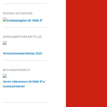
SVENSK ANTIDOPING
Antidopingplan för Hälle IF
VERKSAMHETSBERÄTTELSE
Verksamhetsberättelse 2025
MOTIONSFRIIDROTT
Varmt välkommen till Hälle IF:s
motionsfriidrott!