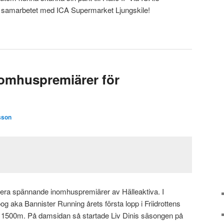
t samarbetet med ICA Supermarket Ljungskile!
nomhuspremiärer för
sson
flera spännande inomhuspremiärer av Hälleaktiva. I
 aka Bannister Running årets första lopp i Friidrottens
 1500m. På damsidan så startade Liv Dinis säsongen på