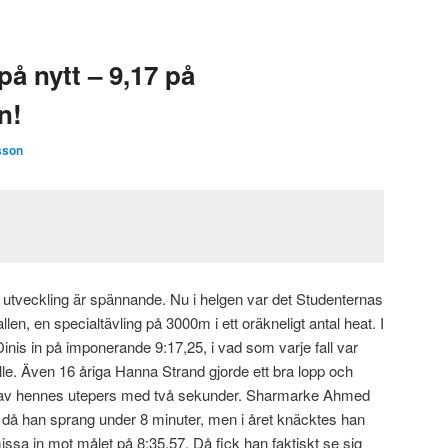
å nytt – 9,17 på
n!
sson
is utveckling är spännande. Nu i helgen var det Studenternas
len, en specialtävling på 3000m i ett oräkneligt antal heat. I
inis in på imponerande 9:17,25, i vad som varje fall var
le. Även 16 åriga Hanna Strand gjorde ett bra lopp och
g av hennes utepers med två sekunder. Sharmarke Ahmed
opp då han sprang under 8 minuter, men i året knäcktes han
issa in mot målet på 8:35,57. Då fick han faktiskt se sig