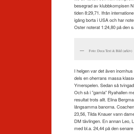
besegrad av klubbkompisen Nis
tiden 8:29,71. Ifrån internation
igång borta i USA och har note
Oster noterat 1:24,80 på den s
Foto: Deca Text & Bild (arkiv)
I helgen var det även inomhus 
dels en oherrans massa klasser
Ymerspelen. Sedan så tvingades
Och så i ”gamla” Ryahallen me
resultat trots allt. Elina Be
långsamma banorna. Coachen, 
23,56, Tilda Knauer vann dame
DM tävlingen. En annan Leo, L
med bl.a. 24,44 på den senare