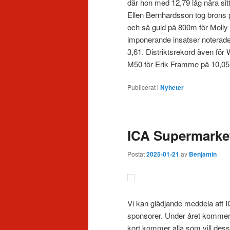
där hon med 12,79 låg nära si
Ellen Bernhardsson tog brons
och så guld på 800m för Molly
imponerande insatser noterade 
3,61. Distriktsrekord även för
M50 för Erik Framme på 10,05
Publicerat i
Nyheter
ICA Supermarket
Postat
2025-01-21
av
Benjamin
Vi kan glädjande meddela att 
sponsorer. Under året kommer v
kort kommer alla som vill dess