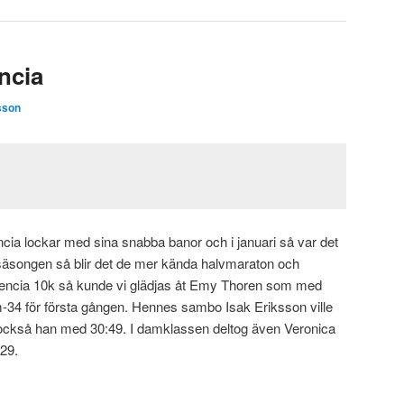
ncia
sson
ia lockar med sina snabba banor och i januari så var det
 säsongen så blir det de mer kända halvmaraton och
encia 10k så kunde vi glädjas åt Emy Thoren som med
-34 för första gången. Hennes sambo Isak Eriksson ville
också han med 30:49. I damklassen deltog även Veronica
29.