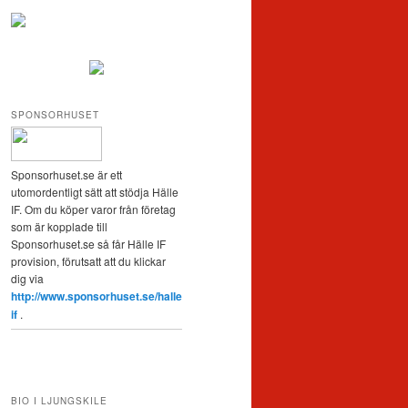
SPONSORHUSET
Sponsorhuset.se är ett
utomordentligt sätt att stödja Hälle
IF. Om du köper varor från företag
som är kopplade till
Sponsorhuset.se så får Hälle IF
provision, förutsatt att du klickar
dig via
http://www.sponsorhuset.se/halle
if
.
BIO I LJUNGSKILE