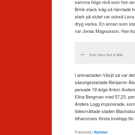
samma höga nivå som hon avslu
Brink stack iväg så hämtade hon 
stark på slutet var också Lov
dryg vecka. En annan som st
var Jonas Magnusson. Han kom
Foto: Deca Text & Bild
I arenastaden Växjö så var det
säsongsstartade Benjamin Åbe
persade 19 årige Anton Anders
Elina Bergman med 57,23, per
Anders Logg imponerade, som v
ödesmättade staden Blacksburg 
Idhammars första innelopp fö
Publicerat i
Nyheter