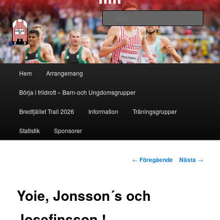
Sök
Hälle IF
Huvudmeny
Hem
Arrangemang
Hoppa
Börja i friidrott – Barn-och Ungdomsgrupper
till
Bredfjället Trail 2026
Information
Träningsgrupper
huvudinnehåll
Statistik
Sponsorer
Inläggsnavigering
←
Föregående
Nästa
→
Yoie, Jonsson´s och
Josefinsson !