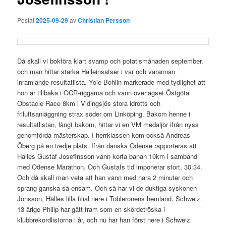
Postat
2025-09-29
av
Christian Persson
Då skall vi bokföra klart svamp och potatismånaden september,
och man hittar starka Hälleinsatser i var och varannan
inramlande resultatlista. Yoie Bohlin markerade med tydlighet att
hon är tillbaka i OCR-riggarna och vann överlägset Östgöta
Obstacle Race 8km i Vidingsjös stora idrotts och
friluftsanläggning strax söder om Linköping. Bakom henne i
resultatlistan, långt bakom, hittar vi en VM medaljör ifrån nyss
genomförda mästerskap. I herrklassen kom också Andreas
Öberg på en tredje plats. Ifrån danska Odense rapporteras att
Hälles Gustaf Josefinsson vann korta banan 10km i samband
med Odense Marathon. Och Gustafs tid imponerar stort, 30:34.
Och då skall man veta att han vann med nära 2 minuter och
sprang ganska så ensam. Och så har vi de duktiga syskonen
Jonsson, Hälles lilla filial nere i Tobleronens hemland, Schweiz.
13 årige Philip har gått fram som en skördetröska i
klubbrekordlistorna i år, och nu har han först nere i Schweiz