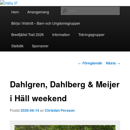
Huvudmeny
Sök
Hem
Arrangemang
Hoppa
Hälle IF
Börja i friidrott – Barn-och Ungdomsgrupper
till
Bredfjället Trail 2026
Information
Träningsgrupper
huvudinnehåll
Statistik
Sponsorer
Inläggsnavigering
←
Föregående
Nästa
→
Dahlgren, Dahlberg & Meijer
i Häll weekend
Postat
2026-06-14
av
Christian Persson