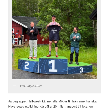
Foto: AlpackaRace
Ja begreppet Hell-week känner alla Möpar till från amerikanska
Navy seals utbildning, då gäller 20 mils transport till fots, en