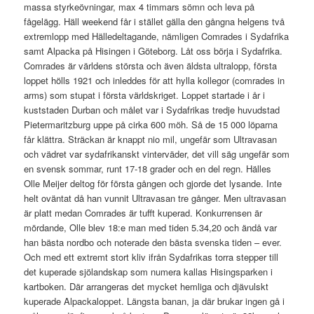
massa styrkeövningar, max 4 timmars sömn och leva på
fågelägg. Häll weekend får i stället gälla den gångna helgens två
extremlopp med Hälledeltagande, nämligen Comrades i Sydafrika
samt Alpacka på Hisingen i Göteborg. Låt oss börja i Sydafrika.
Comrades är världens största och även äldsta ultralopp, första
loppet hölls 1921 och inleddes för att hylla kollegor (comrades in
arms) som stupat i första världskriget. Loppet startade i år i
kuststaden Durban och målet var i Sydafrikas tredje huvudstad
Pietermaritzburg uppe på cirka 600 möh. Så de 15 000 löparna
får klättra. Sträckan är knappt nio mil, ungefär som Ultravasan
och vädret var sydafrikanskt vinterväder, det vill säg ungefär som
en svensk sommar, runt 17-18 grader och en del regn. Hälles
Olle Meijer deltog för första gången och gjorde det lysande. Inte
helt oväntat då han vunnit Ultravasan tre gånger. Men ultravasan
är platt medan Comrades är tufft kuperad. Konkurrensen är
mördande, Olle blev 18:e man med tiden 5.34,20 och ändå var
han bästa nordbo och noterade den bästa svenska tiden – ever.
Och med ett extremt stort kliv ifrån Sydafrikas torra stepper till
det kuperade sjölandskap som numera kallas Hisingsparken i
kartboken. Där arrangeras det mycket hemliga och djävulskt
kuperade Alpackaloppet. Längsta banan, ja där brukar ingen gå i