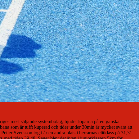
iges mest säljande systembolag, bjuder löparna på en ganska
 bana som är tufft kuperad och tider under 30min är mycket svåra att
etter Svensson tog i år en andra plats i herrarnas elitklass på 31,31
ts med tiden 39,48. Seger blev det även i juniorklassen 5km för