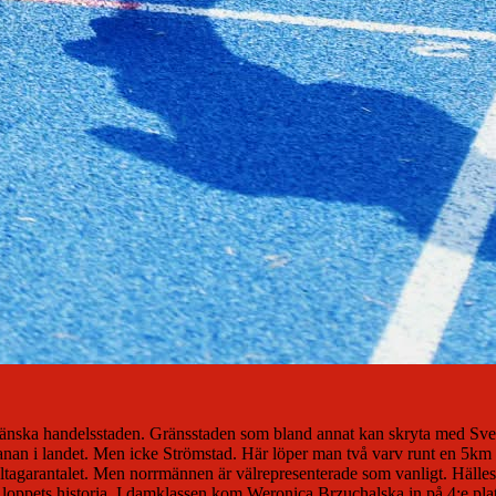
änska handelsstaden. Gränsstaden som bland annat kan skryta med Sver
e banan i landet. Men icke Strömstad. Här löper man två varv runt en 5km
eltagarantalet. Men norrmännen är välrepresenterade som vanligt. Hälles P
 i loppets historia. I damklassen kom Weronica Brzuchalska in på 4:e pla