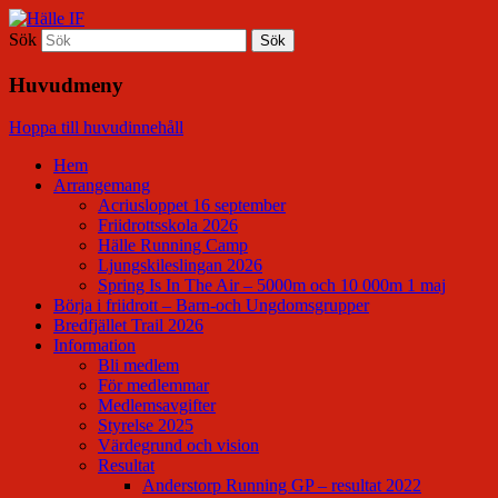
Sök
Hälle IF
Huvudmeny
Hoppa till huvudinnehåll
Hem
Arrangemang
Acriusloppet 16 september
Friidrottsskola 2026
Hälle Running Camp
Ljungskileslingan 2026
Spring Is In The Air – 5000m och 10 000m 1 maj
Börja i friidrott – Barn-och Ungdomsgrupper
Bredfjället Trail 2026
Information
Bli medlem
För medlemmar
Medlemsavgifter
Styrelse 2025
Värdegrund och vision
Resultat
Anderstorp Running GP – resultat 2022