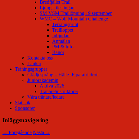
Bredfjället Trail
Ljungskileslingan
SM-VSM Traillöpning 19 september
WMC – Wolf Mountain Challenge
Terrängsprint
Trailloppet
Inbjudan
Anmälan
PM & Info
Banor
Kontakta oss
Länkar
Träningsgrupper
Glädjesprång – Hälle IF parafriidrott
Juniorakademin
Aktiva 2026
Tränare/instruktörer
Våra tränare/ledare
Statistik
Sponsorer
Inläggsnavigering
←
Föregående
Nästa
→