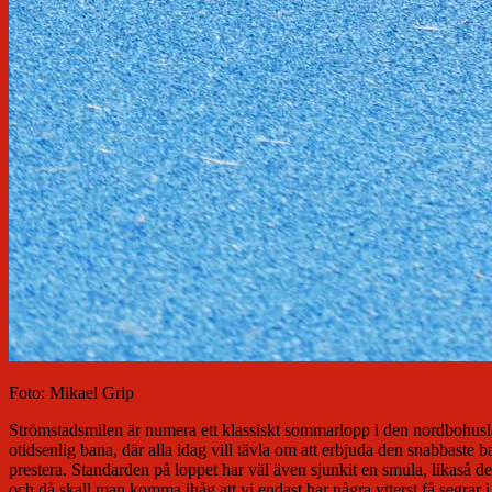
Foto: Mikael Grip
Strömstadsmilen är numera ett klassiskt sommarlopp i den nordbohusl
otidsenlig bana, där alla idag vill tävla om att erbjuda den snabbast
prestera. Standarden på loppet har väl även sjunkit en smula, likaså d
och då skall man komma ihåg att vi endast har några ytterst få segrar