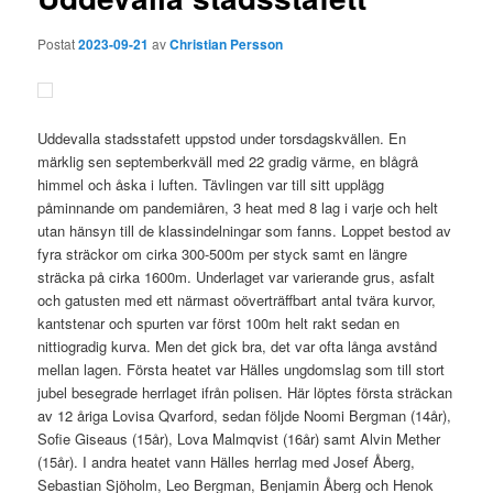
Postat
2023-09-21
av
Christian Persson
Uddevalla stadsstafett uppstod under torsdagskvällen. En
märklig sen septemberkväll med 22 gradig värme, en blågrå
himmel och åska i luften. Tävlingen var till sitt upplägg
påminnande om pandemiåren, 3 heat med 8 lag i varje och helt
utan hänsyn till de klassindelningar som fanns. Loppet bestod av
fyra sträckor om cirka 300-500m per styck samt en längre
sträcka på cirka 1600m. Underlaget var varierande grus, asfalt
och gatusten med ett närmast oöverträffbart antal tvära kurvor,
kantstenar och spurten var först 100m helt rakt sedan en
nittiogradig kurva. Men det gick bra, det var ofta långa avstånd
mellan lagen. Första heatet var Hälles ungdomslag som till stort
jubel besegrade herrlaget ifrån polisen. Här löptes första sträckan
av 12 åriga Lovisa Qvarford, sedan följde Noomi Bergman (14år),
Sofie Giseaus (15år), Lova Malmqvist (16år) samt Alvin Mether
(15år). I andra heatet vann Hälles herrlag med Josef Åberg,
Sebastian Sjöholm, Leo Bergman, Benjamin Åberg och Henok