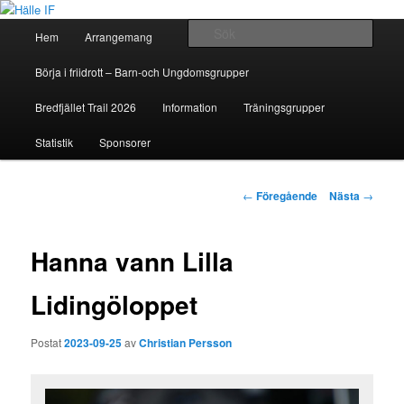
Huvudmeny
Sök
Hem
Arrangemang
Hoppa
Hälle IF
Börja i friidrott – Barn-och Ungdomsgrupper
till
Bredfjället Trail 2026
Information
Träningsgrupper
huvudinnehåll
Statistik
Sponsorer
Inläggsnavigering
←
Föregående
Nästa
→
Hanna vann Lilla
Lidingöloppet
Postat
2023-09-25
av
Christian Persson