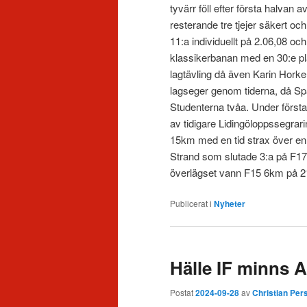
tyvärr föll efter första halvan
resterande tre tjejer säkert o
11:a individuellt på 2.06,08 oc
klassikerbanan med en 30:e pl
lagtävling då även Karin Horke
lagseger genom tiderna, då Sp
Studenterna tvåa. Under första 
av tidigare Lidingöloppssegra
15km med en tid strax över en 
Strand som slutade 3:a på F17
överlägset vann F15 6km på 21,
Publicerat i
Nyheter
Hälle IF minn
Postat
2024-09-28
av
Christian Per