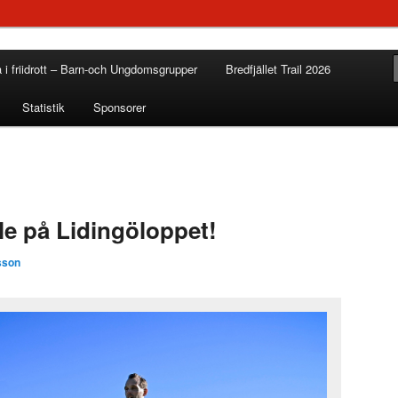
a i friidrott – Barn-och Ungdomsgrupper
Bredfjället Trail 2026
Statistik
Sponsorer
lle på Lidingöloppet!
sson