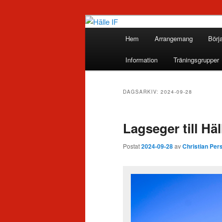
Huvudmeny
Hem
Arrangemang
Börj
Hoppa
Hoppa
Hälle IF
Information
Träningsgrupper
till
till
huvudinnehåll
sekundärt
DAGSARKIV:
2024-09-28
innehåll
Lagseger till Hä
Postat
2024-09-28
av
Christian Per