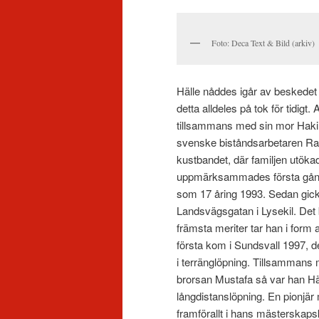
Foto: Deca Text & Bild (arkiv)
Hälle nåddes igår av beskedet a
detta alldeles på tok för tidi
tillsammans med sin mor Haki
svenske biståndsarbetaren Ram
kustbandet, där familjen utöka
uppmärksammades första gånge
som 17 åring 1993. Sedan gick 
Landsvägsgatan i Lysekil. Det b
främsta meriter tar han i form
första kom i Sundsvall 1997, d
i terränglöpning. Tillsamman
brorsan Mustafa så var han Hä
långdistanslöpning. En pionjä
framförallt i hans mästerskapsk