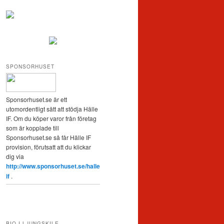
SPONSORHUSET
Sponsorhuset.se är ett
utomordentligt sätt att stödja Hälle
IF. Om du köper varor från företag
som är kopplade till
Sponsorhuset.se så får Hälle IF
provision, förutsatt att du klickar
dig via
http://www.sponsorhuset.se/halle
if
.
BIO I LJUNGSKILE