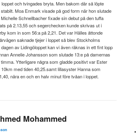
 av loppet och tvingades bryta. Men bakom där så löpte
ch stabilt. Moa Enmark visade på god form när hon slutade
h Michelle Schnellbacher fixade sin debut på den tuffa
ats på 2.13,55 och segerchecken kunde skrivas ut i
rby kom in som 56:a på 2,21. Det var Hälles åttonde
årvägen saknade tjejer i loppet så blev Stockholms
dagen av Lidingöloppet kan vi även räknas in ett fint lopp
rinnan Annelie Johansson som slutade 13:e på damernas
timma. Ytterligare några som gladde positivt var Ester
 10km med tiden 40,25.samt lillasyster Hanna som
40, nära en och en halv minut före tvåan i loppet.
s Ahmed Mohammed
sson