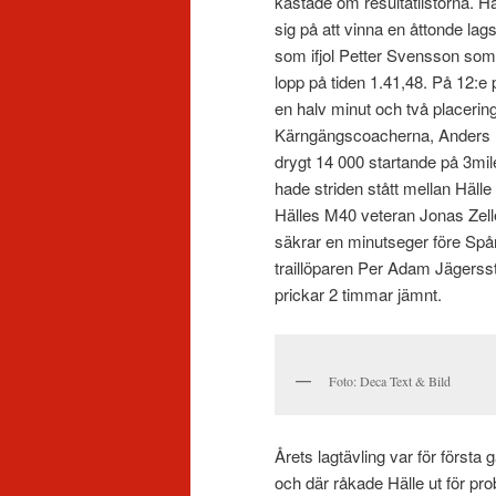
kastade om resultatlistorna. Häl
sig på att vinna en åttonde la
som ifjol Petter Svensson som 
lopp på tiden 1.41,48. På 12:e 
en halv minut och två placerin
Kärngängscoacherna, Anders Be
drygt 14 000 startande på 3mil
hade striden stått mellan Häll
Hälles M40 veteran Jonas Zell
säkrar en minutseger före Spåre
traillöparen Per Adam Jägers
prickar 2 timmar jämnt.
Foto: Deca Text & Bild
Årets lagtävling var för första
och där råkade Hälle ut för pr