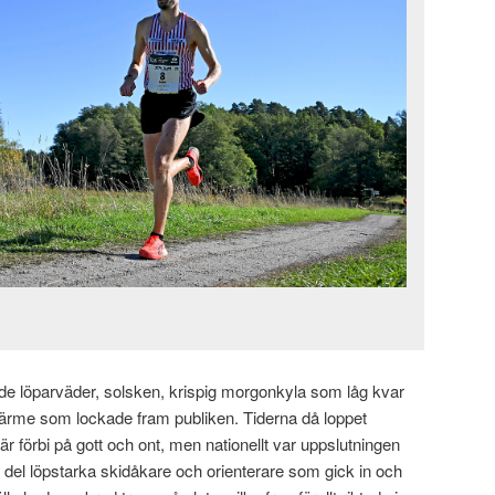
ande löparväder, solsken, krispig morgonkyla som låg kvar
gsvärme som lockade fram publiken. Tiderna då loppet
t är förbi på gott och ont, men nationellt var uppslutningen
 del löpstarka skidåkare och orienterare som gick in och