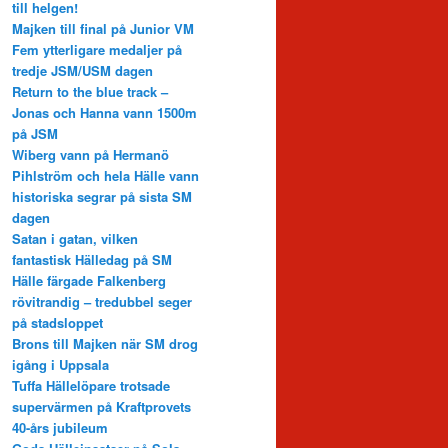
till helgen!
Majken till final på Junior VM
Fem ytterligare medaljer på
tredje JSM/USM dagen
Return to the blue track –
Jonas och Hanna vann 1500m
på JSM
Wiberg vann på Hermanö
Pihlström och hela Hälle vann
historiska segrar på sista SM
dagen
Satan i gatan, vilken
fantastisk Hälledag på SM
Hälle färgade Falkenberg
rövitrandig – tredubbel seger
på stadsloppet
Brons till Majken när SM drog
igång i Uppsala
Tuffa Hällelöpare trotsade
supervärmen på Kraftprovets
40-års jubileum