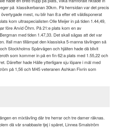
le hade en bred trupp på plats, vilka framförallt riktade in
gseger på klassikerbanan 30km. På herrsidan var det precis
övertygade mest, nu blir han 8:a efter ett väldisponerat
plats kom ultraspecialisten Olle Meijer in på tiden 1.44,49,
gar före Arvid Öhrn. På 21:e plats kom en av
rgman med tiden 1.47,33. Det skall sägas att det var
en. Ifall man tillämpat den klassiska 5-manna tävlingen så
e och Stockholms Spårvägen och hjälten hade då blivit
eroth som kommer in på en fin 62:a plats med 1.55,22 och
t. Därefter hade Hälle ytterligare sju löpare i mål med
ström på 1,56 och M45 veteranen Ashkan Fivrin som
 gången en mixtävling där tre herrar och tre damer räknas.
oblem då vår snabbaste tjej i spåret, Linnea Smalström