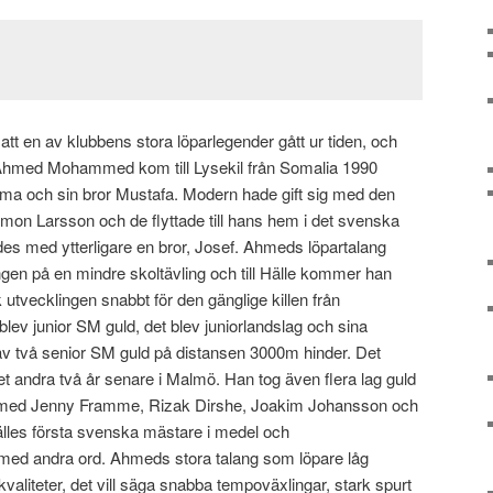
tt en av klubbens stora löparlegender gått ur tiden, och
gt. Ahmed Mohammed kom till Lysekil från Somalia 1990
ma och sin bror Mustafa. Modern hade gift sig med den
on Larsson och de flyttade till hans hem i det svenska
des med ytterligare en bror, Josef. Ahmeds löpartalang
n på en mindre skoltävling och till Hälle kommer han
utvecklingen snabbt för den gänglige killen från
lev junior SM guld, det blev juniorlandslag och sina
 av två senior SM guld på distansen 3000m hinder. Det
et andra två år senare i Malmö. Han tog även flera lag guld
s med Jenny Framme, Rizak Dirshe, Joakim Johansson och
lles första svenska mästare i medel och
r med andra ord. Ahmeds stora talang som löpare låg
valiteter, det vill säga snabba tempoväxlingar, stark spurt