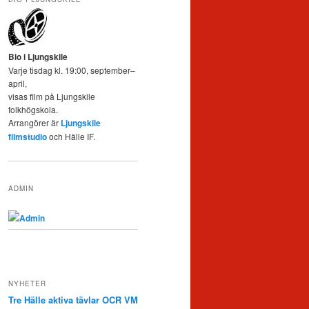
Bio i Ljungskile
Varje tisdag kl. 19:00, september–
april,
visas film på Ljungskile
folkhögskola.
Arrangörer är
Ljungskile
filmstudio
och Hälle IF.
ADMIN
Admin
NYHETER
Tre Hälle aktiva tävlar OCR VM