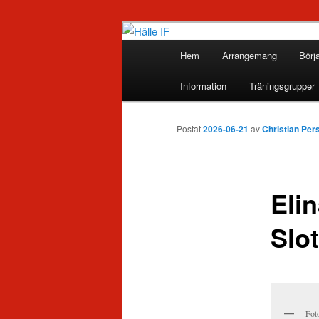
Huvudmeny
Hem
Arrangemang
Börj
Hoppa
Hälle IF
Information
Träningsgrupper
till
huvudinnehåll
Postat
2026-06-21
av
Christian Per
Elin
Slo
Fot