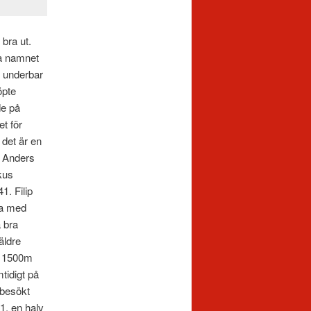
 bra ut.
sa namnet
 underbar
öpte
de på
t för
 det är en
e Anders
kus
1. Filip
ma med
 bra
äldre
s 1500m
tidigt på
 besökt
1, en halv