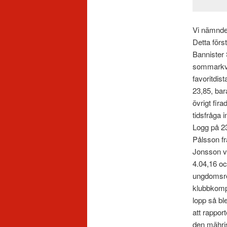
Vi nämnde 
Detta förs
Bannister
sommarkvä
favoritdi
23,85, bar
övrigt fir
tidsfråga 
Logg på 23
Pålsson fr
Jonsson v
4.04,16 oc
ungdomsres
klubbkomp
lopp så bl
att rappor
den mähris