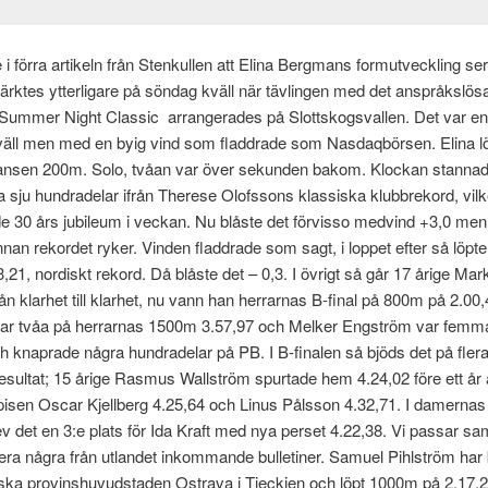
i förra artikeln från Stenkullen att Elina Bergmans formutveckling ser
tärktes ytterligare på söndag kväll när tävlingen med det anspråkslö
 Summer Night Classic arrangerades på Slottskogsvallen. Det var en
ll men med en byig vind som fladdrade som Nasdaqbörsen. Elina l
stansen 200m. Solo, tvåan var över sekunden bakom. Klockan stanna
a sju hundradelar ifrån Therese Olofssons klassiska klubbrekord, vilke
ade 30 års jubileum i veckan. Nu blåste det förvisso medvind +3,0 men
innan rekordet ryker. Vinden fladdrade som sagt, i loppet efter så löpt
,21, nordiskt rekord. Då blåste det – 0,3. I övrigt så går 17 årige Mar
ån klarhet till klarhet, nu vann han herrarnas B-final på 800m på 2.00,4
ar tvåa på herrarnas 1500m 3.57,97 och Melker Engström var fem
h knaprade några hundradelar på PB. I B-finalen så bjöds det på flera
ultat; 15 årige Rasmus Wallström spurtade hem 4.24,02 före ett år 
isen Oscar Kjellberg 4.25,64 och Linus Pålsson 4.32,71. I damerna
ev det en 3:e plats för Ida Kraft med nya perset 4.22,38. Vi passar sam
tera några från utlandet inkommande bulletiner. Samuel Pihlström har
ka provinshuvudstaden Ostrava i Tjeckien och löpt 1000m på 2.17,2