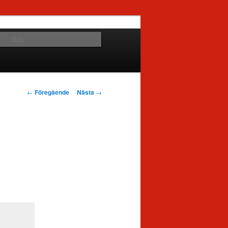
Sök
Inläggsnavigering
←
Föregående
Nästa
→