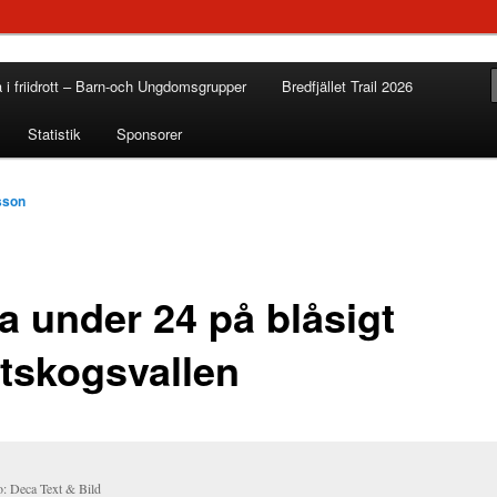
a i friidrott – Barn-och Ungdomsgrupper
Bredfjället Trail 2026
Statistik
Sponsorer
sson
a under 24 på blåsigt
ttskogsvallen
o: Deca Text & Bild