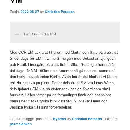
Postat
2022-06-27
av
Christian Persson
Foto: Deca Text & Bild
Med OCR EM avklarat i Italien med Martin och Sara på plats, så
är det dags för EM i trail nu till helgen med Sebastian Ljungdahl
och Patrik Lindegård på plats ifrån Hälle. Lite längre fram så är
det dags för VM 100km som kommer att gå senare i sommar i
den tyska huvudstaden Berlin. Även här är det klart att vi får se
två Hälleaktiva på plats. Det är dels årets SM 2:a Linus Wiren,
dels fjolårets SM 2:a på distansen Jessica Svärd som skall
försvara Hälles färger på en förmodligen flack och snabblöpt
bana i den flacka tyska huvudstaden. Vi önskar Linus och
Jessica lycka till i sina förberedelser.
Det här inlägget postades i
Nyheter
av
Christian Persson
. Bokmärk
permalänken
.