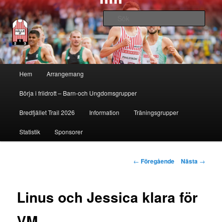
Sök
Hälle IF
Huvudmeny
Hem
Arrangemang
Hoppa
Börja i friidrott – Barn-och Ungdomsgrupper
till
Bredfjället Trail 2026
Information
Träningsgrupper
huvudinnehåll
Statistik
Sponsorer
Inläggsnavigering
←
Föregående
Nästa
→
Linus och Jessica klara för
VM