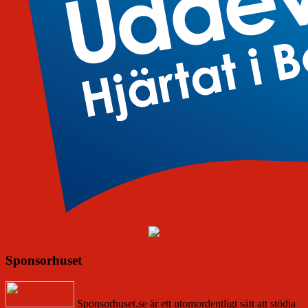
Sponsorhuset
Sponsorhuset.se är ett utomordentligt sätt att stödja