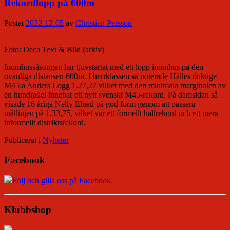
Rekordlopp på 600m
Postat
2022-12-05
av
Christian Persson
Foto: Deca Text & Bild (arkiv)
Inomhussäsongen har tjuvstartat med ett lopp inomhus på den
ovanliga distansen 600m. I herrklassen så noterade Hälles duktige
M45:a Anders Logg 1.27,27 vilket med den minimala marginalen av
en hundradel innebar ett nytt svenskt M45-rekord. På damsidan så
visade 16 åriga Nelly Elned på god form genom att passera
mållinjen på 1.33,75, vilket var ett formellt hallrekord och ett mera
informellt distriktsrekord.
Publicerat i
Nyheter
Facebook
Följ och gilla oss på Facebook.
Klubbshop