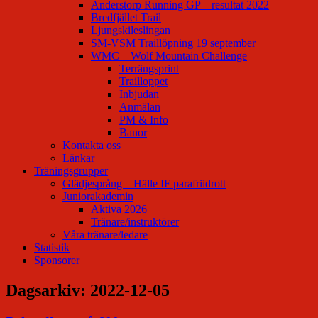
Anderstorp Running GP – resultat 2022
Bredfjället Trail
Ljungskileslingan
SM-VSM Traillöpning 19 september
WMC – Wolf Mountain Challenge
Terrängsprint
Trailloppet
Inbjudan
Anmälan
PM & Info
Banor
Kontakta oss
Länkar
Träningsgrupper
Glädjesprång – Hälle IF parafriidrott
Juniorakademin
Aktiva 2026
Tränare/instruktörer
Våra tränare/ledare
Statistik
Sponsorer
Dagsarkiv:
2022-12-05