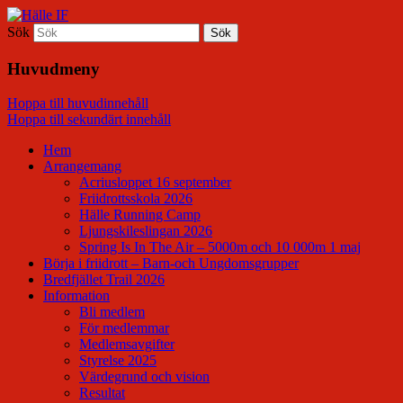
Sök
Hälle IF
Huvudmeny
Hoppa till huvudinnehåll
Hoppa till sekundärt innehåll
Hem
Arrangemang
Acriusloppet 16 september
Friidrottsskola 2026
Hälle Running Camp
Ljungskileslingan 2026
Spring Is In The Air – 5000m och 10 000m 1 maj
Börja i friidrott – Barn-och Ungdomsgrupper
Bredfjället Trail 2026
Information
Bli medlem
För medlemmar
Medlemsavgifter
Styrelse 2025
Värdegrund och vision
Resultat