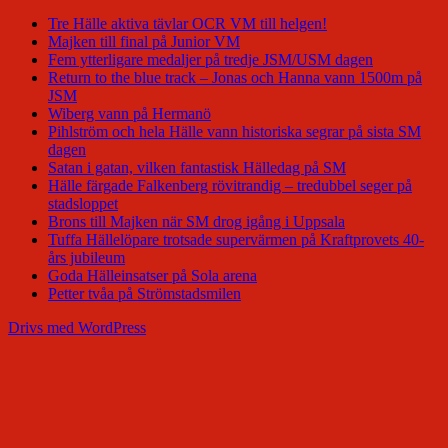
Tre Hälle aktiva tävlar OCR VM till helgen!
Majken till final på Junior VM
Fem ytterligare medaljer på tredje JSM/USM dagen
Return to the blue track – Jonas och Hanna vann 1500m på
JSM
Wiberg vann på Hermanö
Pihlström och hela Hälle vann historiska segrar på sista SM
dagen
Satan i gatan, vilken fantastisk Hälledag på SM
Hälle färgade Falkenberg rövitrandig – tredubbel seger på
stadsloppet
Brons till Majken när SM drog igång i Uppsala
Tuffa Hällelöpare trotsade supervärmen på Kraftprovets 40-
års jubileum
Goda Hälleinsatser på Sola arena
Petter tvåa på Strömstadsmilen
Drivs med WordPress