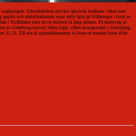
den i solglasögon. Edsvidsledens mycket speciella trailbana 14km som
g uppför och dödsföraktande rusar utför bjöd på Hälleseger i form av
är i Trollhättan men då en dubbelt så lång distans. På landsväg så
rsta av Göteborgsvarvets 10km lopp, vilket arrangerades i Jönköping.
n 31,33. Till sist så uppmärksammar vi även ett resultat borta ifrån