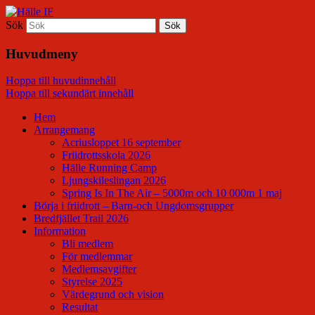
Sök
Hälle IF
Huvudmeny
Hoppa till huvudinnehåll
Hoppa till sekundärt innehåll
Hem
Arrangemang
Acriusloppet 16 september
Friidrottsskola 2026
Hälle Running Camp
Ljungskileslingan 2026
Spring Is In The Air – 5000m och 10 000m 1 maj
Börja i friidrott – Barn-och Ungdomsgrupper
Bredfjället Trail 2026
Information
Bli medlem
För medlemmar
Medlemsavgifter
Styrelse 2025
Värdegrund och vision
Resultat