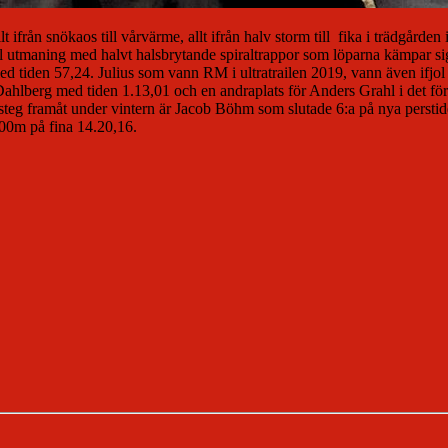
t ifrån snökaos till vårvärme, allt ifrån halv storm till fika i trädgår
ell utmaning med halvt halsbrytande spiraltrappor som löparna kämpar si
 tiden 57,24. Julius som vann RM i ultratrailen 2019, vann även ifjol h
ahlberg med tiden 1.13,01 och en andraplats för Anders Grahl i det fö
 steg framåt under vintern är Jacob Böhm som slutade 6:a på nya perstide
00m på fina 14.20,16.