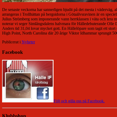
De senaste veckorna har sannerligen bjudit på det mesta i väderväg, all
arrangeras i Trollhättan på bergsidorna i Götaälvsravinen är en speci
Julius Strömberg som imponerande vann herrklassen i väta och lera med
noterar vi seger Simlångsdalens halvmara för Hälledebuterande Olle D
Anders tid 31,04 lovar mycket gott. En Hällelöpare som tagit ett stort
High Point, North Carolina där 20 årige Viktor Idhammar sprungit 50
Publicerat i
Nyheter
Facebook
Följ och gilla oss på Facebook.
Klubbshop