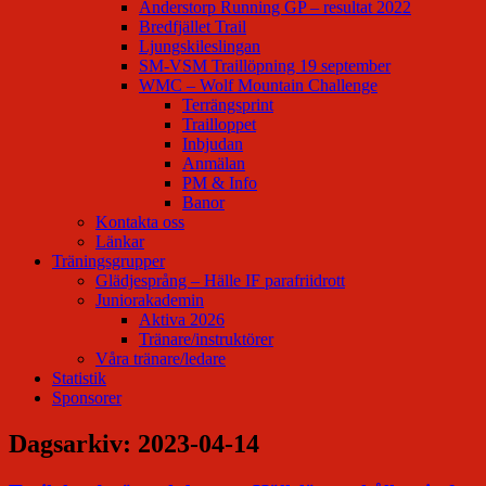
Anderstorp Running GP – resultat 2022
Bredfjället Trail
Ljungskileslingan
SM-VSM Traillöpning 19 september
WMC – Wolf Mountain Challenge
Terrängsprint
Trailloppet
Inbjudan
Anmälan
PM & Info
Banor
Kontakta oss
Länkar
Träningsgrupper
Glädjesprång – Hälle IF parafriidrott
Juniorakademin
Aktiva 2026
Tränare/instruktörer
Våra tränare/ledare
Statistik
Sponsorer
Dagsarkiv:
2023-04-14