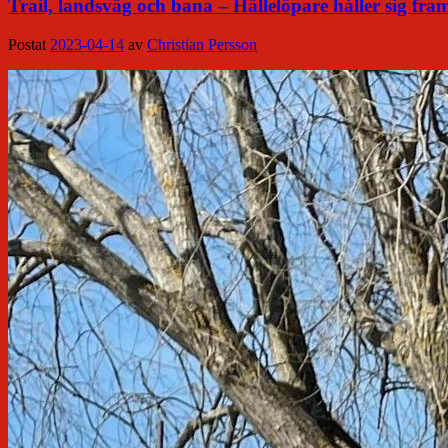
Trail, landsväg och bana – Hällelöpare håller sig fr
Postat
2023-04-14
av
Christian Persson