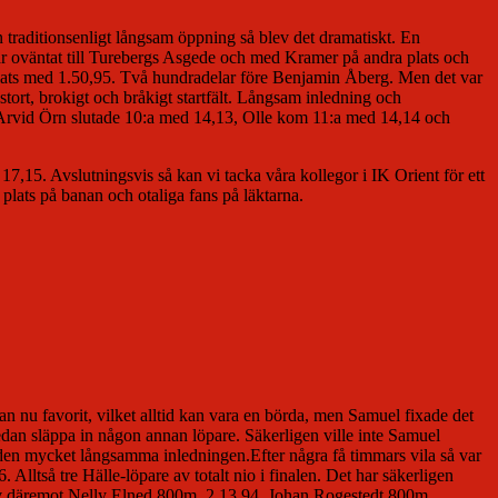
 traditionsenligt långsam öppning så blev det dramatiskt. En
år oväntat till Turebergs Asgede och med Kramer på andra plats och
 plats med 1.50,95. Två hundradelar före Benjamin Åberg. Men det var
stort, brokigt och bråkigt startfält. Långsam inledning och
a; Arvid Örn slutade 10:a med 14,13, Olle kom 11:a med 14,14 och
7,15. Avslutningsvis så kan vi tacka våra kollegor i IK Orient för ett
 plats på banan och otaliga fans på läktarna.
 nu favorit, vilket alltid kan vara en börda, men Samuel fixade det
dan släppa in någon annan löpare. Säkerligen ville inte Samuel
å den mycket långsamma inledningen.Efter några få timmars vila så var
lltså tre Hälle-löpare av totalt nio i finalen. Det har säkerligen
 blev däremot Nelly Elned 800m, 2.13,94, Johan Rogestedt 800m