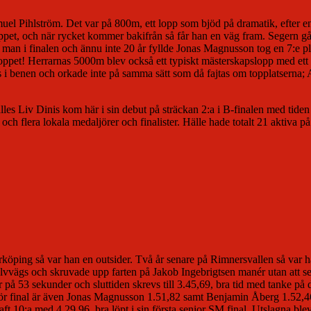
el Pihlström. Det var på 800m, ett lopp som bjöd på dramatik, efter en
ppet, och när rycket kommer bakifrån så får han en väg fram. Segern g
tre man i finalen och ännu inte 20 år fyllde Jonas Magnusson tog en 7:e
 loppet! Herrarnas 5000m blev också ett typiskt mästerskapslopp med ett 
ags i benen och orkade inte på samma sätt som då fajtas om topplatsern
s Liv Dinis kom här i sin debut på sträckan 2:a i B-finalen med tiden 1
ch flera lokala medaljörer och finalister. Hälle hade totalt 21 aktiva på
ping så var han en outsider. Två år senare på Rimnersvallen så var han
lvvägs och skruvade upp farten på Jakob Ingebrigtsen manér utan att se
r på 53 sekunder och sluttiden skrevs till 3.45,69, bra tid med tanke p
ör final är även Jonas Magnusson 1.51,82 samt Benjamin Åberg 1.52,46. A
raft 10:a med 4.29,96, bra löpt i sin första senior SM final. Utslagna