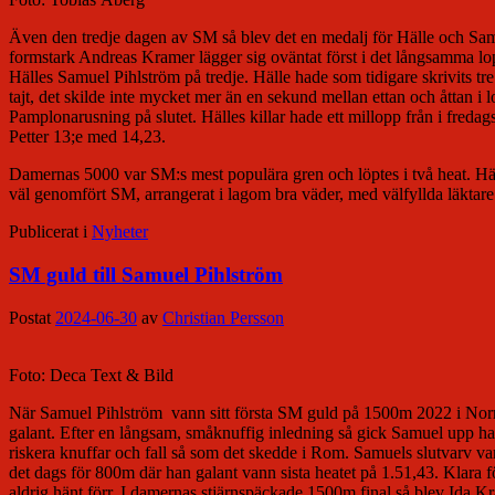
Även den tredje dagen av SM så blev det en medalj för Hälle och Samu
formstark Andreas Kramer lägger sig oväntat först i det långsamma lo
Hälles Samuel Pihlström på tredje. Hälle hade som tidigare skrivits 
tajt, det skilde inte mycket mer än en sekund mellan ettan och åttan i
Pamplonarusning på slutet. Hälles killar hade ett millopp från i fred
Petter 13;e med 14,23.
Damernas 5000 var SM:s mest populära gren och löptes i två heat. Hälle
väl genomfört SM, arrangerat i lagom bra väder, med välfyllda läktare o
Publicerat i
Nyheter
SM guld till Samuel Pihlström
Postat
2024-06-30
av
Christian Persson
Foto: Deca Text & Bild
När Samuel Pihlström vann sitt första SM guld på 1500m 2022 i Norrkö
galant. Efter en långsam, småknuffig inledning så gick Samuel upp ha
riskera knuffar och fall så som det skedde i Rom. Samuels slutvarv va
det dags för 800m där han galant vann sista heatet på 1.51,43. Klara f
aldrig hänt förr. I damernas stjärnspäckade 1500m final så blev Ida K