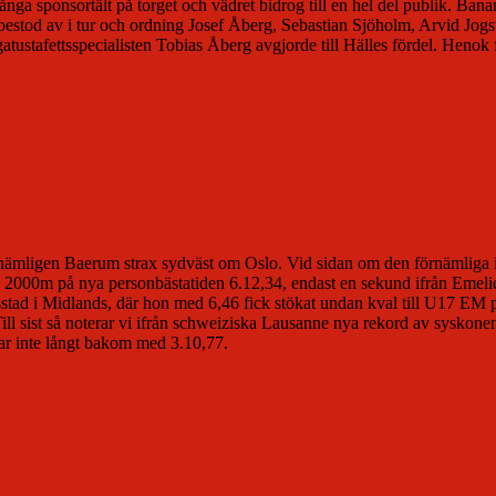
 sponsortält på torget och vädret bidrog till en hel del publik. Banan ä
bestod av i tur och ordning Josef Åberg, Sebastian Sjöholm, Arvid Jog
gatustafettsspecialisten Tobias Åberg avgjorde till Hälles fördel. Heno
um, nämligen Baerum strax sydväst om Oslo. Vid sidan om den förnämliga
te 2000m på nya personbästatiden 6.12,34, endast en sekund ifrån Emeli
tetsstad i Midlands, där hon med 6,46 fick stökat undan kval till U17 E
ill sist så noterar vi ifrån schweiziska Lausanne nya rekord av syskon
var inte långt bakom med 3.10,77.