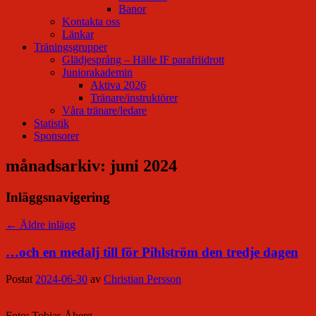
Banor
Kontakta oss
Länkar
Träningsgrupper
Glädjesprång – Hälle IF parafriidrott
Juniorakademin
Aktiva 2026
Tränare/instruktörer
Våra tränare/ledare
Statistik
Sponsorer
månadsarkiv:
juni 2024
Inläggsnavigering
←
Äldre inlägg
…och en medalj till för Pihlström den tredje dagen
Postat
2024-06-30
av
Christian Persson
Foto: Tobias Åberg