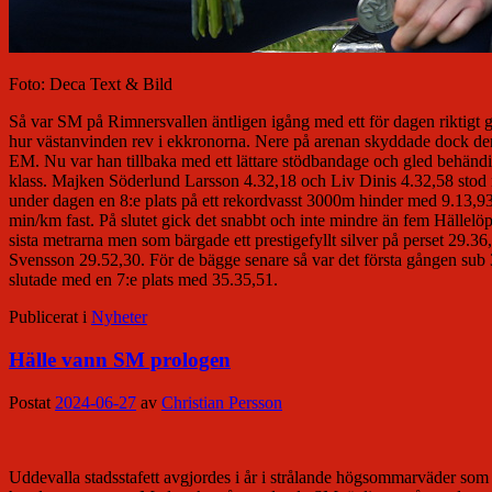
Foto: Deca Text & Bild
Så var SM på Rimnersvallen äntligen igång med ett för dagen riktig
hur västanvinden rev i ekkronorna. Nere på arenan skyddade dock den
EM. Nu var han tillbaka med ett lättare stödbandage och gled behändig
klass. Majken Söderlund Larsson 4.32,18 och Liv Dinis 4.32,58 stod när
under dagen en 8:e plats på ett rekordvasst 3000m hinder med 9.13,93
min/km fast. På slutet gick det snabbt och inte mindre än fem Hällel
sista metrarna men som bärgade ett prestigefyllt silver på perset 29.
Svensson 29.52,30. För de bägge senare så var det första gången sub 
slutade med en 7:e plats med 35.35,51.
Publicerat i
Nyheter
Hälle vann SM prologen
Postat
2024-06-27
av
Christian Persson
Uddevalla stadsstafett avgjordes i år i strålande högsommarväder som en