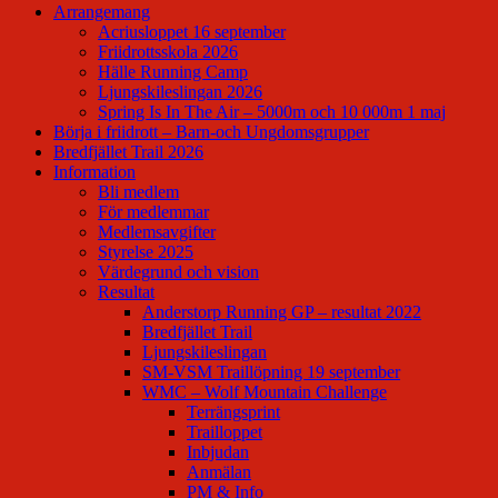
Arrangemang
Acriusloppet 16 september
Friidrottsskola 2026
Hälle Running Camp
Ljungskileslingan 2026
Spring Is In The Air – 5000m och 10 000m 1 maj
Börja i friidrott – Barn-och Ungdomsgrupper
Bredfjället Trail 2026
Information
Bli medlem
För medlemmar
Medlemsavgifter
Styrelse 2025
Värdegrund och vision
Resultat
Anderstorp Running GP – resultat 2022
Bredfjället Trail
Ljungskileslingan
SM-VSM Traillöpning 19 september
WMC – Wolf Mountain Challenge
Terrängsprint
Trailloppet
Inbjudan
Anmälan
PM & Info