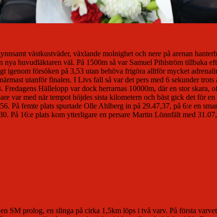
t gynnsamt västkustväder, växlande molnighet och nere på arenan hant
 nya huvudläktaren väl. På 1500m så var Samuel Pihlström tillbaka ef
t igenom försöken på 3,53 utan behöva frigöra alltför mycket adrenalin.
mast utanför finalen. I Livs fall så var det pers med 6 sekunder trots 
. Fredagens Hällelopp var dock herrarnas 10000m, där en stor skara, o
öpare var med när tempot höjdes sista kilometern och bäst gick det för
36,56. På femte plats spurtade Olle Ahlberg in på 29.47,37, på 6:e en 
30. På 16:e plats kom ytterligare en persare Martin Lönnfält med 31.07
 SM prolog, en slinga på cirka 1,5km löps i två varv. På första varvet s