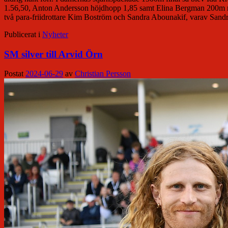
1.56,50, Anton Andersson höjdhopp 1,85 samt Elina Bergman 200m med 2
två para-friidrottare Kim Boström och Sandra Abounakif, varav Sandra
Publicerat i
Nyheter
SM silver till Arvid Örn
Postat
2024-06-29
av
Christian Persson