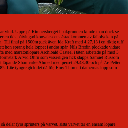
erbar vind. Uppe på Rimnersberget i bakgrunden kunde man dock se
ter en tids påtvingad konvalescens åstadkommen av fallolyckan på
 Till final på 1500m gick även Ida Kraft med 4.27,13 i en riktig tuff
att hon sprang hela loppet i andra spår. Nils Bredin plockade vidare
fta med maratonlöpare Archibald Casteel i täten arbetade på med 3
 en formstark Arvid Öhrn som visserligen fick släppa Samuel Russom
smart löpande Sharmarke Ahmed med perset 29.48,30 och på 7:e Petter
,85. Lite tyngre gick det då för, Emy Thoren i damernas lopp som
å delar fyra sprinters på varvet, sista varvet tar en ensam löpare.