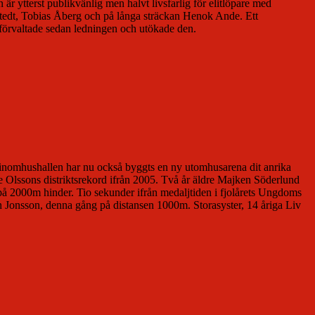
r ytterst publikvänlig men halvt livsfarlig för elitlöpare med
stedt, Tobias Åberg och på långa sträckan Henok Ande. Ett
k förvaltade sedan ledningen och utökade den.
 inomhushallen har nu också byggts en ny utomhusarena dit anrika
e Olssons distriktsrekord ifrån 2005. Två år äldre Majken Söderlund
M på 2000m hinder. Tio sekunder ifrån medaljtiden i fjolårets Ungdoms
en Jonsson, denna gång på distansen 1000m. Storasyster, 14 åriga Liv