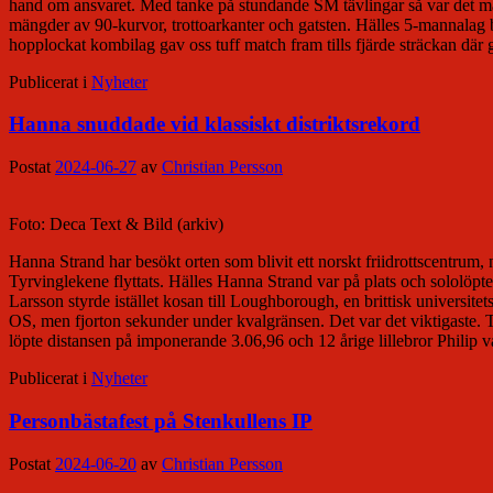
hand om ansvaret. Med tanke på stundande SM tävlingar så var det många
mängder av 90-kurvor, trottoarkanter och gatsten. Hälles 5-mannalag 
hopplockat kombilag gav oss tuff match fram tills fjärde sträckan där 
Publicerat i
Nyheter
Hanna snuddade vid klassiskt distriktsrekord
Postat
2024-06-27
av
Christian Persson
Foto: Deca Text & Bild (arkiv)
Hanna Strand har besökt orten som blivit ett norskt friidrottscentr
Tyrvinglekene flyttats. Hälles Hanna Strand var på plats och sololöp
Larsson styrde istället kosan till Loughborough, en brittisk universi
OS, men fjorton sekunder under kvalgränsen. Det var det viktigaste. T
löpte distansen på imponerande 3.06,96 och 12 årige lillebror Philip 
Publicerat i
Nyheter
Personbästafest på Stenkullens IP
Postat
2024-06-20
av
Christian Persson